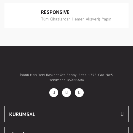
RESPONSIVE
Tüm Cihazlardan Hemen Alışveriş Yapın
İnönü Mah. Yeni Başkent Oto Sanayi Sitesi 1758. Cad. No:5
Yenimahalle/ANKARA
KURUMSAL