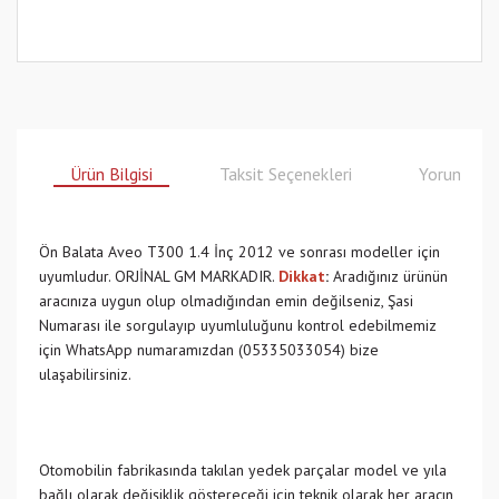
Ürün Bilgisi
Taksit Seçenekleri
Yorumlar
Ön Balata Aveo T300 1.4 İnç 2012 ve sonrası modeller için
uyumludur. ORJİNAL GM MARKADIR.
Dikkat
:
Aradığınız ürünün
aracınıza uygun olup olmadığından emin değilseniz, Şasi
Numarası ile sorgulayıp uyumluluğunu kontrol edebilmemiz
için WhatsApp numaramızdan (05335033054) bize
ulaşabilirsiniz.
Otomobilin fabrikasında takılan yedek parçalar model ve yıla
bağlı olarak değişiklik göstereceği için teknik olarak her aracın