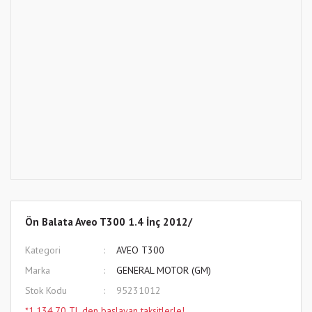
Ön Balata Aveo T300 1.4 İnç 2012/
Kategori
AVEO T300
Marka
GENERAL MOTOR (GM)
Stok Kodu
95231012
*1.134,70 TL den başlayan taksitlerle!