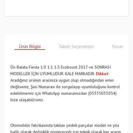
Ürün Bilgisi
Taksit Seçenekleri
Yorumlar
Ön Balata Fiesta 1.0 1.1 1.5 Ecoboost 2017 ve SONRASI
MODELLER İÇİN UYUMLUDUR. KALE MARKADIR.
Dikkat
:
Aradığınız ürünün aracınıza uygun olup olmadığından emin
değilseniz, Şasi Numarası ile sorgulayıp uyumluluğunu kontrol
edebilmemiz için WhatsApp numaramızdan (05335033054)
bize ulaşabilirsiniz.
Otomobilin fabrikasında takılan yedek parçalar model ve yıla
bağlı olarak değişiklik göstereceği için teknik olarak her aracın