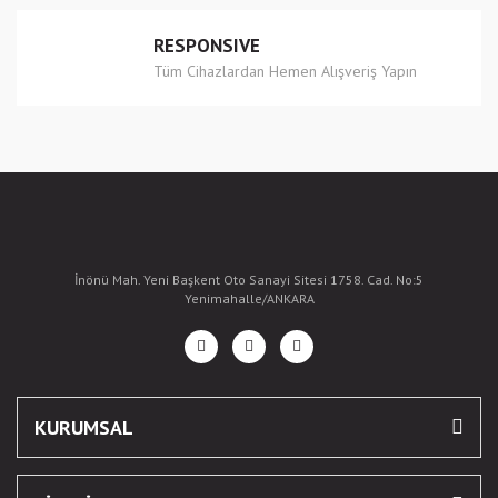
RESPONSIVE
Tüm Cihazlardan Hemen Alışveriş Yapın
İnönü Mah. Yeni Başkent Oto Sanayi Sitesi 1758. Cad. No:5
Yenimahalle/ANKARA
KURUMSAL