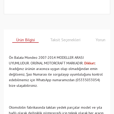
Ürün Bilgisi
Taksit Seçenekleri
Yorumlar
Ön Balata Mondeo 2007-2014 MODELLER ARASI
UYUMLUDUR. ORJİNAL MOTORCRAFT MARKADIR.
Dikkat
:
Aradığınız ürünün aracınıza uygun olup olmadığından emin
değilseniz, Şasi Numarası ile sorgulayıp uyumluluğunu kontrol
edebilmemiz için WhatsApp numaramızdan (05335033054)
bize ulaşabilirsiniz.
Otomobilin fabrikasında takılan yedek parçalar model ve yıla
bağlı olarak değişiklik göstereceği için teknik olarak her aracın