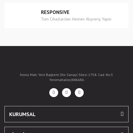
RESPONSIVE
Tüm Cihazlardan Hemen Alışveriş Yapın
İnönü Mah. Yeni Başkent Oto Sanayi Sitesi 1758. Cad. No:5
Yenimahalle/ANKARA
KURUMSAL