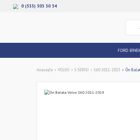
0 (533) 503 30 54
FORD BİNE
Anasayfa
VOLVO
S SERİSİ
S60 2011-2025
Ön Bala