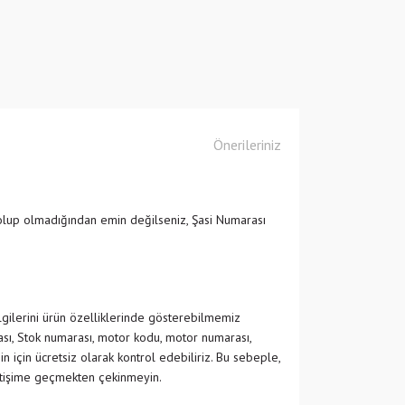
Önerileriniz
olup olmadığından emin değilseniz, Şasi Numarası
ilgilerini ürün özelliklerinde gösterebilmemiz
ası, Stok numarası, motor kodu, motor numarası,
in için ücretsiz olarak kontrol edebiliriz. Bu sebeple,
etişime geçmekten çekinmeyin.