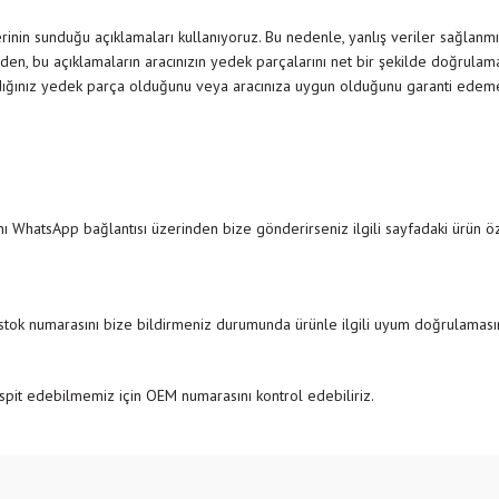
inin sunduğu açıklamaları kullanıyoruz. Bu nedenle, yanlış veriler sağlanmı
den, bu açıklamaların aracınızın yedek parçalarını net bir şekilde doğrulamak
dığınız yedek parça olduğunu veya aracınıza uygun olduğunu garanti edemedi
ı WhatsApp bağlantısı üzerinden bize gönderirseniz ilgili sayfadaki ürün özel
 stok numarasını bize bildirmeniz durumunda ürünle ilgili uyum doğrulamasını
pit edebilmemiz için OEM numarasını kontrol edebiliriz.
e diğer konularda yetersiz gördüğünüz noktaları öneri formunu kullanarak tarafımıza
Bu ürüne ilk yorumu siz yapın!