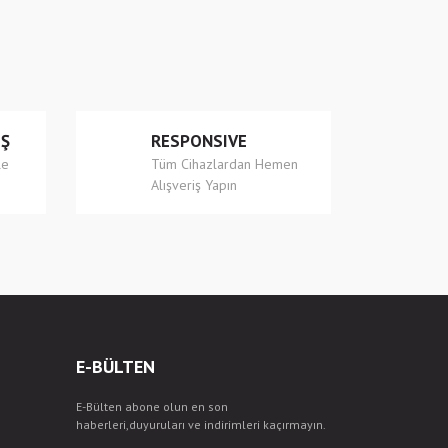
İŞ
RESPONSIVE
le
Tüm Cihazlardan Hemen
Alışveriş Yapın
E-BÜLTEN
E-Bülten abone olun en son
haberleri,duyuruları ve indirimleri kaçırmayın.