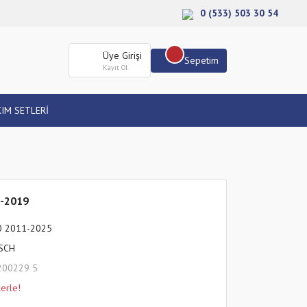
0 (533) 503 30 54
Üye Girişi
Sepetim
Kayıt Ol
IM SETLERİ
1-2019
0 2011-2025
SCH
200229 5
erle!