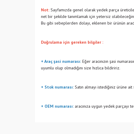
Not:
Sayfamızda genel olarak yedek parça üreticiler
net bir şekilde tanımlamak için yetersiz olabileceğin
Bu gibi sebeplerden dolayı, eklenen bir ürünün ara
Doğrulama için gereken bilgiler :
+ Araç şasi numarası:
Eğer aracınızın şasi numarasın
uyumlu olup olmadığını size hızlıca bildiririz.
+ Stok numarası:
Satın almayı istediğiniz ürüne ait
+ OEM numarası:
aracınıza uygun yedek parçayı tes
Bu ürünün fiyat bilgisi, resim, ürün açıklamalarında v
Görüş ve önerileriniz için teşekkür ederiz.