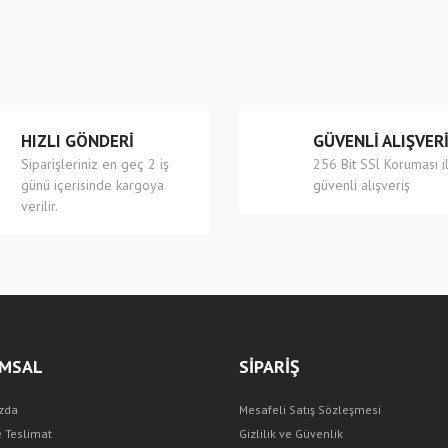
r.
Yorum Yaz
HIZLI GÖNDERİ
GÜVENLİ ALIŞVER
Siparişleriniz en geç 2 iş
256 Bit SSl Koruması i
günü içerisinde kargoya
güvenli alışveriş
verilir.
Gönder
MSAL
SİPARİŞ
zda
Mesafeli Satış Sözleşmesi
e Teslimat
Gizlilik ve Güvenlik