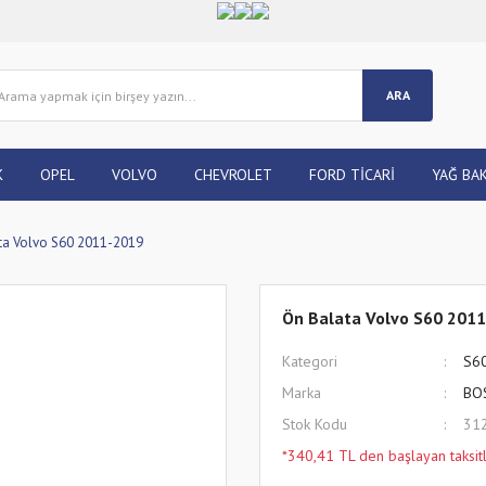
ARA
K
OPEL
VOLVO
CHEVROLET
FORD TİCARİ
YAĞ BAK
ta Volvo S60 2011-2019
Ön Balata Volvo S60 201
Kategori
S6
Marka
BO
Stok Kodu
31
*340,41 TL den başlayan taksitl