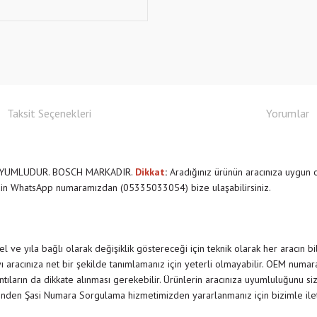
Taksit Seçenekleri
Yorumlar
 UYUMLUDUR. BOSCH MARKADIR.
Dikkat
:
Aradığınız ürünün aracınıza uygun 
çin WhatsApp numaramızdan (05335033054) bize ulaşabilirsiniz.
 ve yıla bağlı olarak değişiklik göstereceği için teknik olarak her aracın b
 aracınıza net bir şekilde tanımlamanız için yeterli olmayabilir. OEM numar
rıntıların da dikkate alınması gerekebilir. Ürünlerin aracınıza uyumluluğunu siz
nden Şasi Numara Sorgulama hizmetimizden yararlanmanız için bizimle il