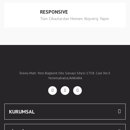
RESPONSIVE
Tüm Cihazlardan Hemen Alışveriş Yapın
İnönü Mah. Yeni Başkent Oto Sanayi Sitesi 1758. Cad. No:5
Yenimahalle/ANKARA
KURUMSAL