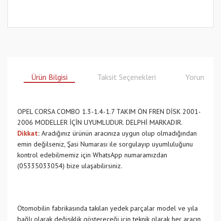
Ürün Bilgisi
Taksit Seçenekleri
Yorumlar
OPEL CORSA COMBO 1.3-1.4-1.7 TAKIM ÖN FREN DİSK 2001-
2006 MODELLER İÇİN UYUMLUDUR. DELPHİ MARKADIR.
Dikkat
:
Aradığınız ürünün aracınıza uygun olup olmadığından
emin değilseniz, Şasi Numarası ile sorgulayıp uyumluluğunu
kontrol edebilmemiz için WhatsApp numaramızdan
(05335033054) bize ulaşabilirsiniz.
Otomobilin fabrikasında takılan yedek parçalar model ve yıla
bağlı olarak değişiklik göstereceği için teknik olarak her aracın