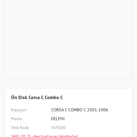
Ön Disk Corsa C Combo C
Kategori
CORSA C COMBO C 2001-2006
Marka
DELPHI
Stok Kodu
569000
*491,70 TL den başlayan taksitlerle!