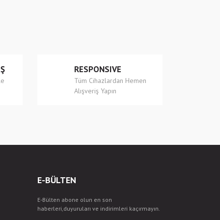
İŞ
RESPONSIVE
le
Tüm Cihazlardan Hemen
Alışveriş Yapın
E-BÜLTEN
E-Bülten abone olun en son
haberleri,duyuruları ve indirimleri kaçırmayın.