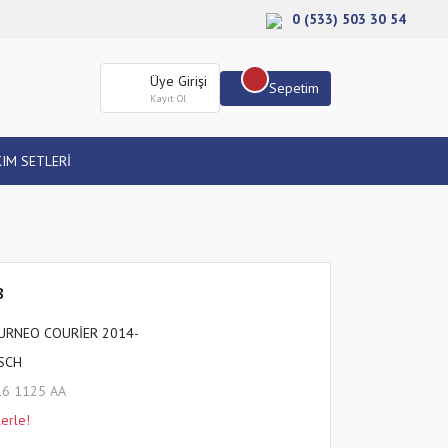
0 (533) 503 30 54
Üye Girişi
Sepetim
Kayıt Ol
IM SETLERİ
8
URNEO COURİER 2014-
SCH
16 1125 AA
erle!