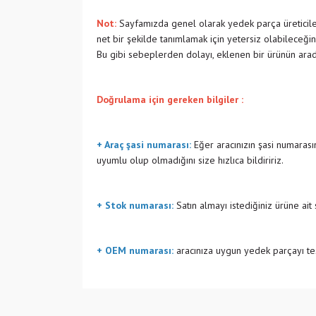
Not:
Sayfamızda genel olarak yedek parça üreticiler
net bir şekilde tanımlamak için yetersiz olabileceğin
Bu gibi sebeplerden dolayı, eklenen bir ürünün ara
Doğrulama için gereken bilgiler :
+ Araç şasi numarası:
Eğer aracınızın şasi numarasın
uyumlu olup olmadığını size hızlıca bildiririz.
+ Stok numarası:
Satın almayı istediğiniz ürüne ait
+ OEM numarası:
aracınıza uygun yedek parçayı tes
Bu ürünün fiyat bilgisi, resim, ürün açıklamalarında v
Görüş ve önerileriniz için teşekkür ederiz.