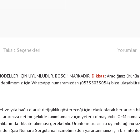
Taksit Seçenekleri
Yorumlar
MODELLER İÇİN UYUMLUDUR. BOSCH MARKADIR.
Dikkat
:
Aradığınız ürünün
 edebilmemiz için WhatsApp numaramızdan (05335033054) bize ulaşabilirsi
 ve yıla bağlı olarak değişiklik göstereceği için teknik olarak her aracın b
 aracınıza net bir şekilde tanımlamanız için yeterli olmayabilir. OEM numar
rıntıların da dikkate alınması gerekebilir. Ürünlerin aracınıza uyumluluğunu siz
nden Şasi Numara Sorgulama hizmetimizden yararlanmanız için bizimle il