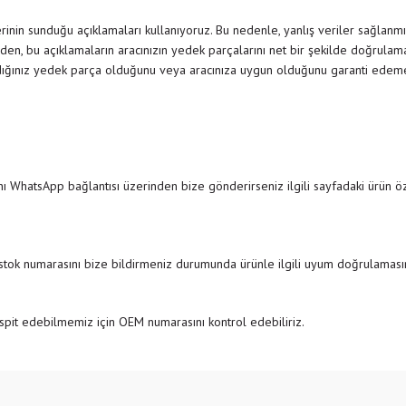
inin sunduğu açıklamaları kullanıyoruz. Bu nedenle, yanlış veriler sağlanmı
den, bu açıklamaların aracınızın yedek parçalarını net bir şekilde doğrulamak
dığınız yedek parça olduğunu veya aracınıza uygun olduğunu garanti edemedi
ı WhatsApp bağlantısı üzerinden bize gönderirseniz ilgili sayfadaki ürün özel
 stok numarasını bize bildirmeniz durumunda ürünle ilgili uyum doğrulamasını
pit edebilmemiz için OEM numarasını kontrol edebiliriz.
e diğer konularda yetersiz gördüğünüz noktaları öneri formunu kullanarak tarafımıza
Bu ürüne ilk yorumu siz yapın!