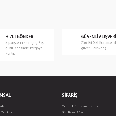
r.
Yorum Yaz
HIZLI GÖNDERİ
GÜVENLİ ALIŞVER
Siparişleriniz en geç 2 iş
256 Bit SSl Koruması i
günü içerisinde kargoya
güvenli alışveriş
verilir.
Gönder
MSAL
SİPARİŞ
zda
Mesafeli Satış Sözleşmesi
e Teslimat
Gizlilik ve Güvenlik