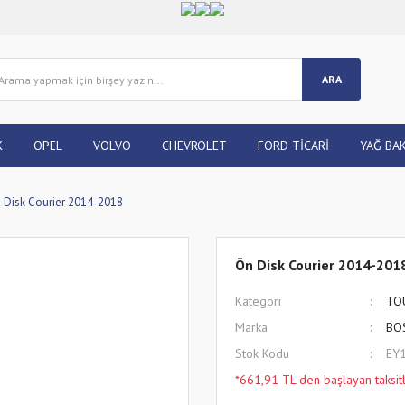
ARA
K
OPEL
VOLVO
CHEVROLET
FORD TİCARİ
YAĞ BAK
 Disk Courier 2014-2018
Ön Disk Courier 2014-201
Kategori
TO
Marka
BO
Stok Kodu
EY
*661,91 TL den başlayan taksitl