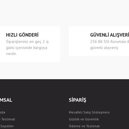
Yorum Yaz
HIZLI GÖNDERİ
GÜVENLİ ALIŞVER
Siparişleriniz en geç 2 iş
256 Bit SSl Koruması i
günü içerisinde kargoya
güvenli alışveriş
verilir.
Gönder
MSAL
SİPARİŞ
zda
Mesafeli Satış Sözleşmesi
e Teslimat
Gizlilik ve Güvenlik
ş Sepetim
Ödeme ve Teslimat