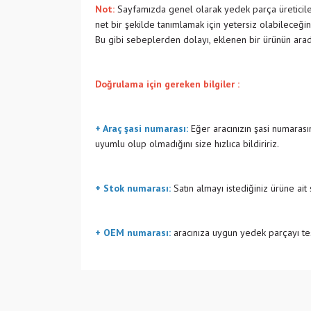
Not:
Sayfamızda genel olarak yedek parça üreticiler
net bir şekilde tanımlamak için yetersiz olabileceğin
Bu gibi sebeplerden dolayı, eklenen bir ürünün ara
Doğrulama için gereken bilgiler :
+ Araç şasi numarası:
Eğer aracınızın şasi numarasın
uyumlu olup olmadığını size hızlıca bildiririz.
+ Stok numarası:
Satın almayı istediğiniz ürüne ait
+ OEM numarası:
aracınıza uygun yedek parçayı tes
Bu ürünün fiyat bilgisi, resim, ürün açıklamalarında v
Görüş ve önerileriniz için teşekkür ederiz.
Ürün resmi kalitesiz, bozuk veya görüntülenemiyo