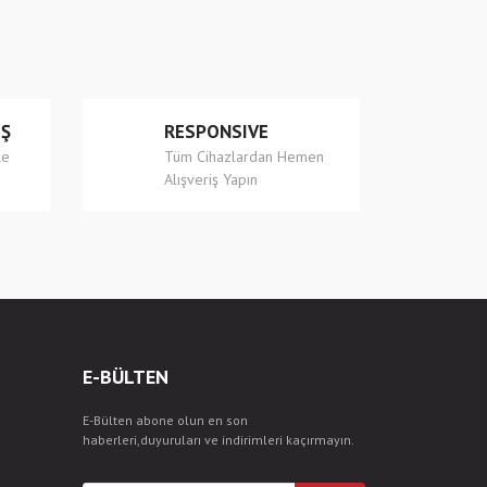
İŞ
RESPONSIVE
le
Tüm Cihazlardan Hemen
Alışveriş Yapın
E-BÜLTEN
E-Bülten abone olun en son
haberleri,duyuruları ve indirimleri kaçırmayın.