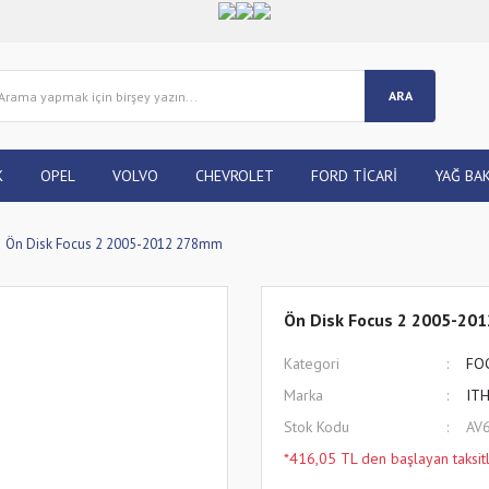
ARA
K
OPEL
VOLVO
CHEVROLET
FORD TİCARİ
YAĞ BAK
Ön Disk Focus 2 2005-2012 278mm
Ön Disk Focus 2 2005-2
Kategori
FO
Marka
IT
Stok Kodu
AV
*416,05 TL den başlayan taksitl