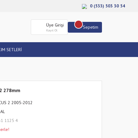
0 (533) 503 30 54
Üye Girişi
Sepetim
Kayıt Ol
IM SETLERİ
012 278mm
CUS 2 2005-2012
HAL
61 1125 4
erle!