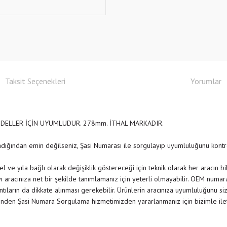
Taksit Seçenekleri
Yorumlar
DELLER İÇİN UYUMLUDUR. 278mm. İTHAL MARKADIR.
adığından emin değilseniz, Şasi Numarası ile sorgulayıp uyumluluğunu ko
 ve yıla bağlı olarak değişiklik göstereceği için teknik olarak her aracın b
 aracınıza net bir şekilde tanımlamanız için yeterli olmayabilir. OEM numar
rıntıların da dikkate alınması gerekebilir. Ürünlerin aracınıza uyumluluğunu siz
nden Şasi Numara Sorgulama hizmetimizden yararlanmanız için bizimle il