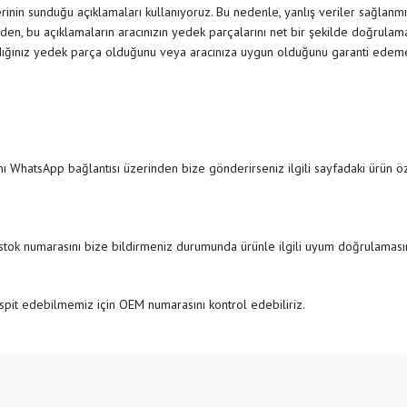
inin sunduğu açıklamaları kullanıyoruz. Bu nedenle, yanlış veriler sağlanmı
den, bu açıklamaların aracınızın yedek parçalarını net bir şekilde doğrulamak
dığınız yedek parça olduğunu veya aracınıza uygun olduğunu garanti edemedi
ı WhatsApp bağlantısı üzerinden bize gönderirseniz ilgili sayfadaki ürün özel
 stok numarasını bize bildirmeniz durumunda ürünle ilgili uyum doğrulamasını
pit edebilmemiz için OEM numarasını kontrol edebiliriz.
e diğer konularda yetersiz gördüğünüz noktaları öneri formunu kullanarak tarafımıza
Bu ürüne ilk yorumu siz yapın!
r.