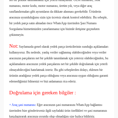
net bir şekilde tanımlamanız için yeterli olmayabilir. OEM numarası, Stok
numarası, motor kodu, motor numarası, üretim yılı, veya diğer araç
sınıflandırmaları gibi ayrıntıların da dikkate alınması gerekebilir. Ürünlerin
aracınıza uyumluluğunu sizin için ücretsiz olarak kontrol edebiliriz. Bu sebeple,
bir yedek parça satın almadan önce WhatsApp üzerinden Şasi Numara
Sorgulama hizmetimizden yararlanmanız için bizimle iletişime geçmekten
çekinmeyin.
Not:
Sayfamızda genel olarak yedek parça üreticilerinin sunduğu açıklamaları
kullanıyoruz. Bu nedenle, yanlış veriler sağlanmış olabileceğinden veya veriler
aracınızın parçalarını net bir şekilde tanımlamak için yetersiz olabileceğinden, bu
açıklamaların aracınızın yedek parçalarını net bir şekilde doğrulamak için yeterli
olmayabileceğini hatırlatmak isteriz. Bu gibi sebeplerden dolayı, eklenen bir
ürünün aradığınız yedek parça olduğunu veya aracınıza uygun olduğunu garanti
edemediğimizi bilmenizi ve bizi anlamanızı rica ederiz.
Doğrulama için gereken bilgiler :
+ Araç şasi numarası:
Eğer aracınızın şasi numarasını WhatsApp bağlantısı
üzerinden bize gönderirseniz ilgili sayfadaki ürün özellikleri ve şasi numaranızı
karşılaştırarak aracınıza uyumlu olup olmadığını size hızlıca bildiririz.