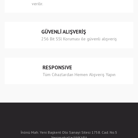
verilir.
Gönder
GÜVENLİ ALIŞVERİŞ
256 Bit SSl Koruması ile güvenli alışveriş
RESPONSIVE
Tüm Cihazlardan Hemen Alışveriş Yapın
İnönü Mah. Yeni Başkent Oto Sanayi Sitesi 1758. Cad. No:5
Yenimahalle/ANKARA