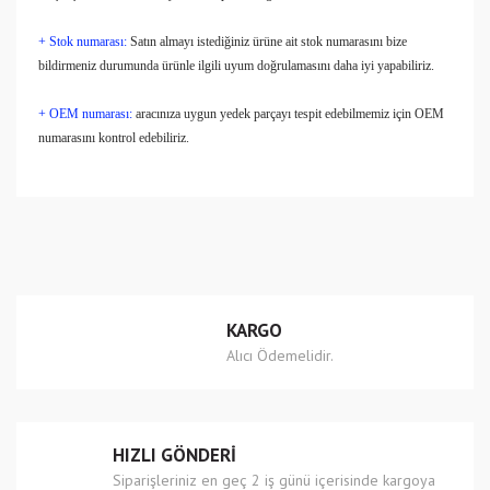
+ Stok numarası:
Satın almayı istediğiniz ürüne ait stok numarasını bize
bildirmeniz durumunda ürünle ilgili uyum doğrulamasını daha iyi yapabiliriz.
+ OEM numarası:
aracınıza uygun yedek parçayı tespit edebilmemiz için OEM
numarasını kontrol edebiliriz.
Bu ürünün fiyat bilgisi, resim, ürün açıklamalarında ve diğer
konularda yetersiz gördüğünüz noktaları öneri formunu
Bu ürüne ilk yorumu siz yapın!
kullanarak tarafımıza iletebilirsiniz.
Görüş ve önerileriniz için teşekkür ederiz.
Yorum Yaz
Ürün resmi kalitesiz, bozuk veya görüntülenemiyor.
KARGO
Ürün açıklamasında eksik bilgiler bulunuyor.
Alıcı Ödemelidir.
Ürün bilgilerinde hatalar bulunuyor.
Ürün fiyatı diğer sitelerden daha pahalı.
Bu ürüne benzer farklı alternatifler olmalı.
HIZLI GÖNDERİ
Siparişleriniz en geç 2 iş günü içerisinde kargoya