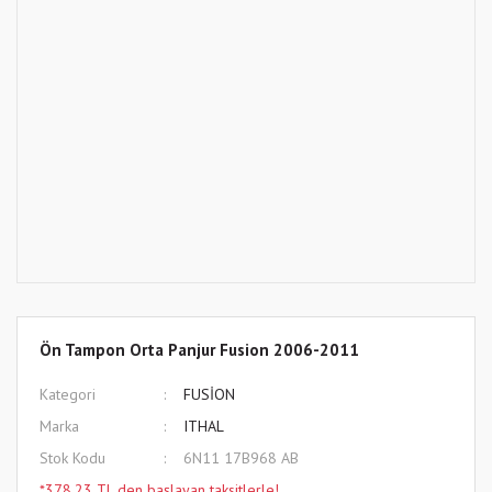
Ön Tampon Orta Panjur Fusion 2006-2011
Kategori
FUSİON
Marka
ITHAL
Stok Kodu
6N11 17B968 AB
*378,23 TL den başlayan taksitlerle!