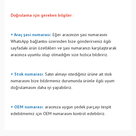
Doğrulama için gereken bilgiler :
+ Araç şasi numarası:
Eğer aracınızın şasi numarasını
WhatsApp bağlantısı üzerinden bize gönderirseniz ilgili
sayfadaki ürün özellikleri ve şasi numaranızı karşılaştırarak
aracınıza uyumlu olup olmadığını size hızlıca bildiririz.
+ Stok numarası:
Satın almayı istediğiniz ürüne ait stok
numarasını bize bildirmeniz durumunda ürünle ilgili uyum
doğrulamasını daha iyi yapabiliriz.
+ OEM numarası:
aracınıza uygun yedek parçayı tespit
edebilmemiz için OEM numarasını kontrol edebiliriz.
Bu ürünün fiyat bilgisi, resim, ürün açıklamalarında ve diğer
konularda yetersiz gördüğünüz noktaları öneri formunu
Bu ürüne ilk yorumu siz yapın!