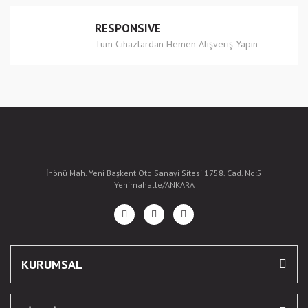
RESPONSIVE
Tüm Cihazlardan Hemen Alışveriş Yapın
İnönü Mah. Yeni Başkent Oto Sanayi Sitesi 1758. Cad. No:5
Yenimahalle/ANKARA
KURUMSAL