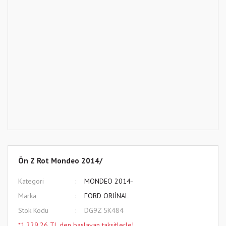
Ön Z Rot Mondeo 2014/
Kategori
MONDEO 2014-
Marka
FORD ORJİNAL
Stok Kodu
DG9Z 5K484
*1.229,26 TL den başlayan taksitlerle!