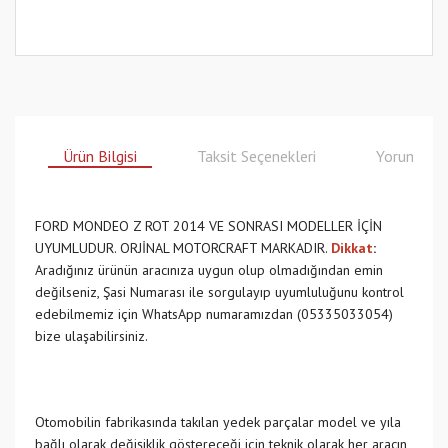
Ürün Bilgisi
Taksit Seçenekleri
Yorumlar
FORD MONDEO Z ROT 2014 VE SONRASI MODELLER İÇİN
UYUMLUDUR. ORJİNAL MOTORCRAFT MARKADIR.
Dikkat
:
Aradığınız ürünün aracınıza uygun olup olmadığından emin
değilseniz, Şasi Numarası ile sorgulayıp uyumluluğunu kontrol
edebilmemiz için WhatsApp numaramızdan (05335033054)
bize ulaşabilirsiniz.
Otomobilin fabrikasında takılan yedek parçalar model ve yıla
bağlı olarak değişiklik göstereceği için teknik olarak her aracın