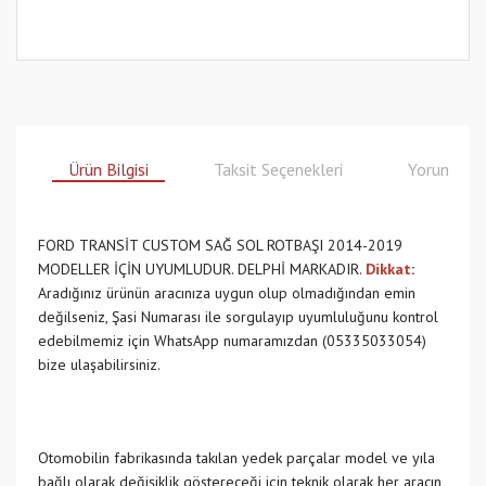
Ürün Bilgisi
Taksit Seçenekleri
Yorumlar
FORD TRANSİT CUSTOM SAĞ SOL ROTBAŞI 2014-2019
MODELLER İÇİN UYUMLUDUR. DELPHİ MARKADIR.
Dikkat
:
Aradığınız ürünün aracınıza uygun olup olmadığından emin
değilseniz, Şasi Numarası ile sorgulayıp uyumluluğunu kontrol
edebilmemiz için WhatsApp numaramızdan (05335033054)
bize ulaşabilirsiniz.
Otomobilin fabrikasında takılan yedek parçalar model ve yıla
bağlı olarak değişiklik göstereceği için teknik olarak her aracın