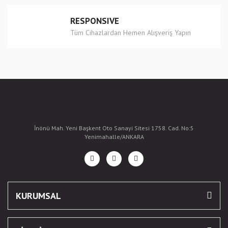
RESPONSIVE
Tüm Cihazlardan Hemen Alışveriş Yapın
İnönü Mah. Yeni Başkent Oto Sanayi Sitesi 1758. Cad. No:5
Yenimahalle/ANKARA
KURUMSAL