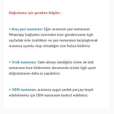
Doğrulama için gereken bilgiler :
+ Araç şasi numarası:
Eğer aracınızın şasi numarasını
WhatsApp bağlantısı üzerinden bize gönderirseniz ilgili
sayfadaki ürün özellikleri ve şasi numaranızı karşılaştırarak
aracınıza uyumlu olup olmadığını size hızlıca bildiririz.
+ Stok numarası:
Satın almayı istediğiniz ürüne ait stok
numarasını bize bildirmeniz durumunda ürünle ilgili uyum
doğrulamasını daha iyi yapabiliriz.
+ OEM numarası:
aracınıza uygun yedek parçayı tespit
edebilmemiz için OEM numarasını kontrol edebiliriz.
Bu ürünün fiyat bilgisi, resim, ürün açıklamalarında ve diğer
konularda yetersiz gördüğünüz noktaları öneri formunu
Bu ürüne ilk yorumu siz yapın!