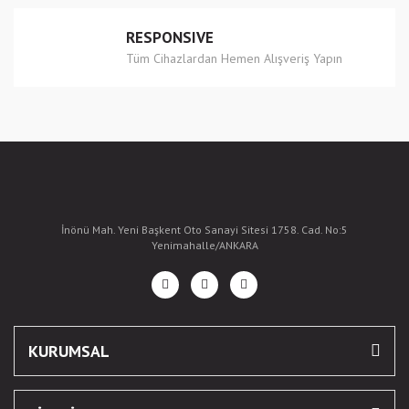
RESPONSIVE
Tüm Cihazlardan Hemen Alışveriş Yapın
İnönü Mah. Yeni Başkent Oto Sanayi Sitesi 1758. Cad. No:5
Yenimahalle/ANKARA
KURUMSAL