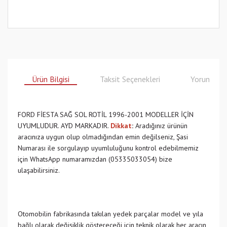
Ürün Bilgisi
Taksit Seçenekleri
Yorumlar
FORD FİESTA SAĞ SOL ROTİL 1996-2001 MODELLER İÇİN
UYUMLUDUR. AYD MARKADIR.
Dikkat
:
Aradığınız ürünün
aracınıza uygun olup olmadığından emin değilseniz, Şasi
Numarası ile sorgulayıp uyumluluğunu kontrol edebilmemiz
için WhatsApp numaramızdan (05335033054) bize
ulaşabilirsiniz.
Otomobilin fabrikasında takılan yedek parçalar model ve yıla
bağlı olarak değişiklik göstereceği için teknik olarak her aracın