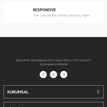
RESPONSIVE
Tüm Cihazlardan Hemen Alışveriş Yapın
İnönü Mah. Yeni Başkent Oto Sanayi Sitesi 1758. Cad. No:5
Yenimahalle/ANKARA
KURUMSAL