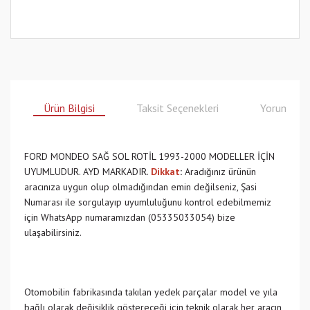
Ürün Bilgisi
Taksit Seçenekleri
Yorumlar
FORD MONDEO SAĞ SOL ROTİL 1993-2000 MODELLER İÇİN
UYUMLUDUR. AYD MARKADIR.
Dikkat
:
Aradığınız ürünün
aracınıza uygun olup olmadığından emin değilseniz, Şasi
Numarası ile sorgulayıp uyumluluğunu kontrol edebilmemiz
için WhatsApp numaramızdan (05335033054) bize
ulaşabilirsiniz.
Otomobilin fabrikasında takılan yedek parçalar model ve yıla
bağlı olarak değişiklik göstereceği için teknik olarak her aracın