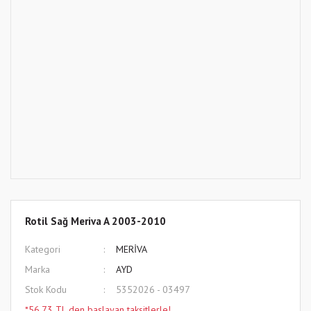
Rotil Sağ Meriva A 2003-2010
Kategori
MERİVA
Marka
AYD
Stok Kodu
5352026 - 03497
*56,73 TL den başlayan taksitlerle!