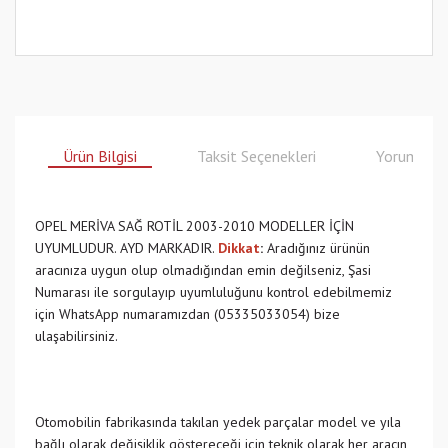
Ürün Bilgisi
Taksit Seçenekleri
Yorumlar
OPEL MERİVA SAĞ ROTİL 2003-2010 MODELLER İÇİN
UYUMLUDUR. AYD MARKADIR.
Dikkat
:
Aradığınız ürünün
aracınıza uygun olup olmadığından emin değilseniz, Şasi
Numarası ile sorgulayıp uyumluluğunu kontrol edebilmemiz
için WhatsApp numaramızdan (05335033054) bize
ulaşabilirsiniz.
Otomobilin fabrikasında takılan yedek parçalar model ve yıla
bağlı olarak değişiklik göstereceği için teknik olarak her aracın