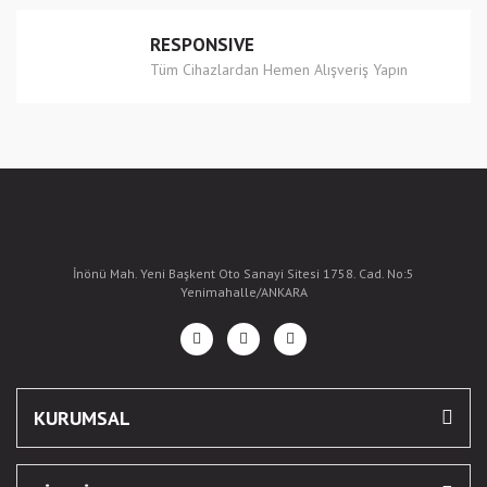
RESPONSIVE
Tüm Cihazlardan Hemen Alışveriş Yapın
İnönü Mah. Yeni Başkent Oto Sanayi Sitesi 1758. Cad. No:5
Yenimahalle/ANKARA
KURUMSAL