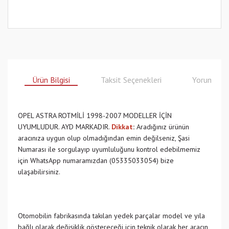
Ürün Bilgisi
Taksit Seçenekleri
Yorumlar
OPEL ASTRA ROTMİLİ 1998-2007 MODELLER İÇİN
UYUMLUDUR. AYD MARKADIR.
Dikkat
:
Aradığınız ürünün
aracınıza uygun olup olmadığından emin değilseniz, Şasi
Numarası ile sorgulayıp uyumluluğunu kontrol edebilmemiz
için WhatsApp numaramızdan (05335033054) bize
ulaşabilirsiniz.
Otomobilin fabrikasında takılan yedek parçalar model ve yıla
bağlı olarak değişiklik göstereceği için teknik olarak her aracın