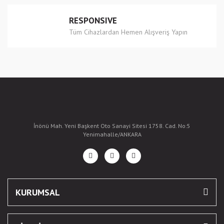
RESPONSIVE
Tüm Cihazlardan Hemen Alışveriş Yapın
İnönü Mah. Yeni Başkent Oto Sanayi Sitesi 1758. Cad. No:5
Yenimahalle/ANKARA
KURUMSAL