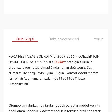
Ürün Bilgisi
Taksit Seçenekleri
Yorumlar
FORD FİESTA SAĞ SOL ROTMİLİ 2009-2016 MODELLER İÇİN
UYUMLUDUR. AYD MARKADIR.
Dikkat
:
Aradığınız ürünün
aracınıza uygun olup olmadığından emin değilseniz, Şasi
Numarası ile sorgulayıp uyumluluğunu kontrol edebilmemiz
için WhatsApp numaramızdan (05335033054) bize
ulaşabilirsiniz.
Otomobilin fabrikasında takılan yedek parçalar model ve yıla
bağlı olarak değişiklik göstereceği için teknik olarak her aracın