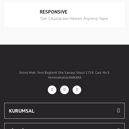
RESPONSIVE
Tüm Cihazlardan Hemen Alışveriş Yapın
İnönü Mah. Yeni Başkent Oto Sanayi Sitesi 1758. Cad. No:5
Yenimahalle/ANKARA
KURUMSAL