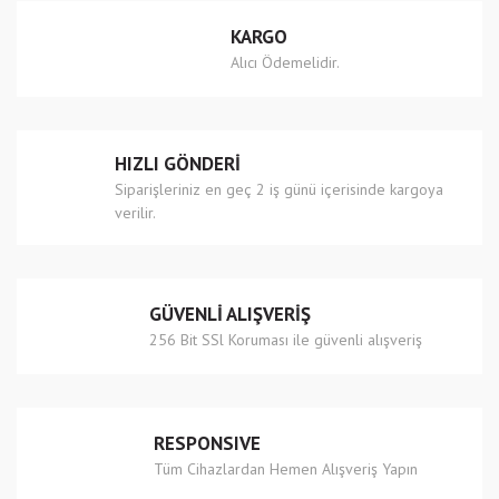
Ürün resmi kalitesiz, bozuk veya görüntülenemiyor.
KARGO
Ürün açıklamasında eksik bilgiler bulunuyor.
Alıcı Ödemelidir.
Ürün bilgilerinde hatalar bulunuyor.
Ürün fiyatı diğer sitelerden daha pahalı.
Bu ürüne benzer farklı alternatifler olmalı.
HIZLI GÖNDERİ
Siparişleriniz en geç 2 iş günü içerisinde kargoya
verilir.
Gönder
GÜVENLİ ALIŞVERİŞ
256 Bit SSl Koruması ile güvenli alışveriş
RESPONSIVE
Tüm Cihazlardan Hemen Alışveriş Yapın