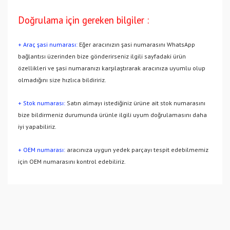
Doğrulama için gereken bilgiler :
+ Araç şasi numarası:
Eğer aracınızın şasi numarasını WhatsApp
bağlantısı üzerinden bize gönderirseniz ilgili sayfadaki ürün
özellikleri ve şasi numaranızı karşılaştırarak aracınıza uyumlu olup
olmadığını size hızlıca bildiririz.
+ Stok numarası:
Satın almayı istediğiniz ürüne ait stok numarasını
bize bildirmeniz durumunda ürünle ilgili uyum doğrulamasını daha
iyi yapabiliriz.
+ OEM numarası:
aracınıza uygun yedek parçayı tespit edebilmemiz
için OEM numarasını kontrol edebiliriz.
Bu ürünün fiyat bilgisi, resim, ürün açıklamalarında ve diğer
konularda yetersiz gördüğünüz noktaları öneri formunu
Bu ürüne ilk yorumu siz yapın!
kullanarak tarafımıza iletebilirsiniz.
Görüş ve önerileriniz için teşekkür ederiz.
Yorum Yaz