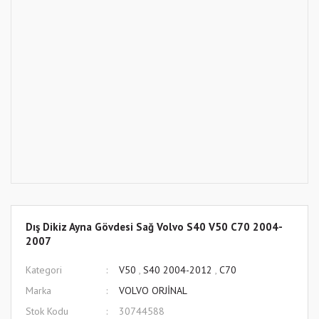
Dış Dikiz Ayna Gövdesi Sağ Volvo S40 V50 C70 2004-
2007
Kategori
V50
,
S40 2004-2012
,
C70
Marka
VOLVO ORJİNAL
Stok Kodu
30744588