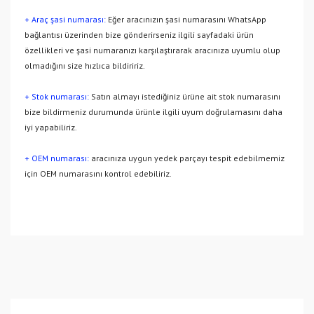
+ Araç şasi numarası:
Eğer aracınızın şasi numarasını WhatsApp
bağlantısı üzerinden bize gönderirseniz ilgili sayfadaki ürün
özellikleri ve şasi numaranızı karşılaştırarak aracınıza uyumlu olup
olmadığını size hızlıca bildiririz.
+ Stok numarası:
Satın almayı istediğiniz ürüne ait stok numarasını
bize bildirmeniz durumunda ürünle ilgili uyum doğrulamasını daha
iyi yapabiliriz.
+ OEM numarası:
aracınıza uygun yedek parçayı tespit edebilmemiz
için OEM numarasını kontrol edebiliriz.
Bu ürünün fiyat bilgisi, resim, ürün açıklamalarında ve diğer
konularda yetersiz gördüğünüz noktaları öneri formunu
Bu ürüne ilk yorumu siz yapın!
kullanarak tarafımıza iletebilirsiniz.
Görüş ve önerileriniz için teşekkür ederiz.
Yorum Yaz
Ürün resmi kalitesiz, bozuk veya görüntülenemiyor.