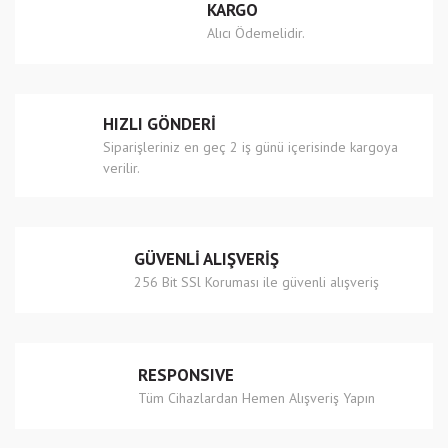
KARGO
Ürün açıklamasında eksik bilgiler bulunuyor.
Alıcı Ödemelidir.
Ürün bilgilerinde hatalar bulunuyor.
Ürün fiyatı diğer sitelerden daha pahalı.
Bu ürüne benzer farklı alternatifler olmalı.
HIZLI GÖNDERİ
Siparişleriniz en geç 2 iş günü içerisinde kargoya
verilir.
Gönder
GÜVENLİ ALIŞVERİŞ
256 Bit SSl Koruması ile güvenli alışveriş
RESPONSIVE
Tüm Cihazlardan Hemen Alışveriş Yapın