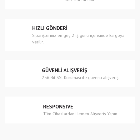
Ürün bilgilerinde hatalar bulunuyor.
Ürün fiyatı diğer sitelerden daha pahalı.
Bu ürüne benzer farklı alternatifler olmalı.
HIZLI GÖNDERİ
Siparişleriniz en geç 2 iş günü içerisinde kargoya
verilir.
Gönder
GÜVENLİ ALIŞVERİŞ
256 Bit SSl Koruması ile güvenli alışveriş
RESPONSIVE
Tüm Cihazlardan Hemen Alışveriş Yapın