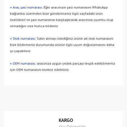
+ Araç şasi numarası:
Eğer aracınızın şasi numarasını WhatsApp
bağlantısı üzerinden bize gönderirseniz ilgili sayfadaki ürün
özellikleri ve şasi numaranızı karşılaştırarak aracınıza uyumlu olup
olmadığını size hızlıca bildiririz.
+ Stok numarası:
Satın almayı istediğiniz ürüne ait stok numarasını
bize bildirmeniz durumunda ürünle ilgili uyum doğrulamasını daha
iyi yapabiliriz.
+ OEM numarası:
aracınıza uygun yedek parçayı tespit edebilmemiz
için OEM numarasını kontrol edebiliriz.
Bu ürünün fiyat bilgisi, resim, ürün açıklamalarında ve diğer
konularda yetersiz gördüğünüz noktaları öneri formunu
Bu ürüne ilk yorumu siz yapın!
kullanarak tarafımıza iletebilirsiniz.
Görüş ve önerileriniz için teşekkür ederiz.
Yorum Yaz
Ürün resmi kalitesiz, bozuk veya görüntülenemiyor.
KARGO
Ürün açıklamasında eksik bilgiler bulunuyor.
Alıcı Ödemelidir.