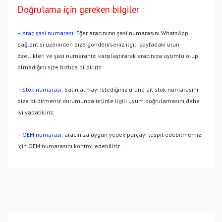
Doğrulama için gereken bilgiler :
+ Araç şasi numarası:
Eğer aracınızın şasi numarasını WhatsApp
bağlantısı üzerinden bize gönderirseniz ilgili sayfadaki ürün
özellikleri ve şasi numaranızı karşılaştırarak aracınıza uyumlu olup
olmadığını size hızlıca bildiririz.
+ Stok numarası:
Satın almayı istediğiniz ürüne ait stok numarasını
bize bildirmeniz durumunda ürünle ilgili uyum doğrulamasını daha
iyi yapabiliriz.
+ OEM numarası:
aracınıza uygun yedek parçayı tespit edebilmemiz
için OEM numarasını kontrol edebiliriz.
Bu ürünün fiyat bilgisi, resim, ürün açıklamalarında ve diğer
konularda yetersiz gördüğünüz noktaları öneri formunu
Bu ürüne ilk yorumu siz yapın!
kullanarak tarafımıza iletebilirsiniz.
Görüş ve önerileriniz için teşekkür ederiz.
Yorum Yaz
Ürün resmi kalitesiz, bozuk veya görüntülenemiyor.