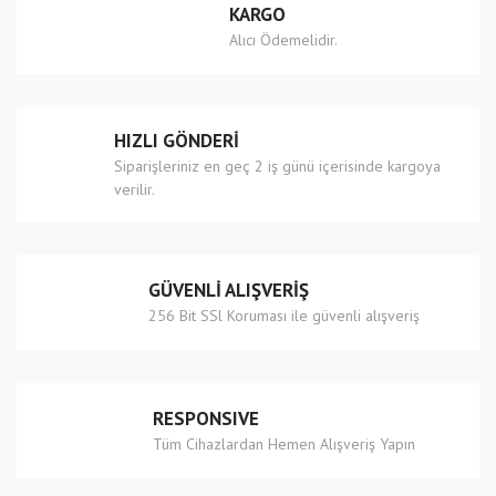
KARGO
Ürün açıklamasında eksik bilgiler bulunuyor.
Alıcı Ödemelidir.
Ürün bilgilerinde hatalar bulunuyor.
Ürün fiyatı diğer sitelerden daha pahalı.
Bu ürüne benzer farklı alternatifler olmalı.
HIZLI GÖNDERİ
Siparişleriniz en geç 2 iş günü içerisinde kargoya
verilir.
Gönder
GÜVENLİ ALIŞVERİŞ
256 Bit SSl Koruması ile güvenli alışveriş
RESPONSIVE
Tüm Cihazlardan Hemen Alışveriş Yapın