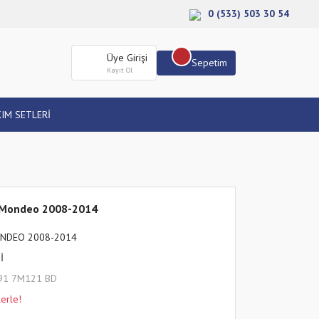
0 (533) 503 30 54
Üye Girişi
Sepetim
Kayıt Ol
IM SETLERİ
 Mondeo 2008-2014
NDEO 2008-2014
İ
91 7M121 BD
erle!