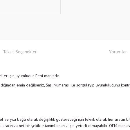
Taksit Seçenekleri
Yorumlar
r için uyumludur. Febi markadır.
adığından emin değilseniz, Şasi Numarası ile sorgulayıp uyumluluğunu ko
 ve yıla bağlı olarak değişiklik göstereceği için teknik olarak her aracın b
 aracınıza net bir şekilde tanımlamanız için yeterli olmayabilir. OEM numar