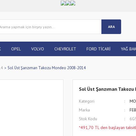
ARA
K
OPEL
VOLVO
CHEVROLET
FORD TİCARİ
YAĞ BAK
14
Sol Üst Şanzıman Takozu Mondeo 2008-2014
Sol Üst Şanzıman Takozu
Kategori
MO
Marka
FEB
Stok Kodu
6G
*491,70 TL den başlayan taksitl