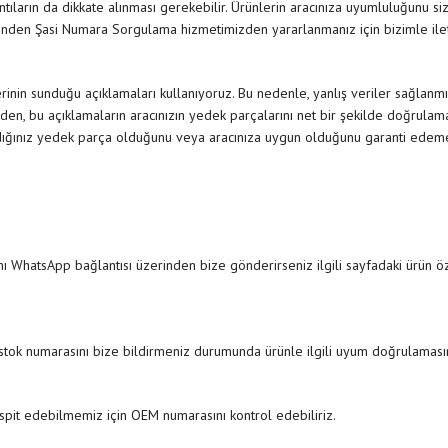
rıntıların da dikkate alınması gerekebilir. Ürünlerin aracınıza uyumluluğunu siz
nden Şasi Numara Sorgulama hizmetimizden yararlanmanız için bizimle il
inin sunduğu açıklamaları kullanıyoruz. Bu nedenle, yanlış veriler sağlanmı
den, bu açıklamaların aracınızın yedek parçalarını net bir şekilde doğrulamak
dığınız yedek parça olduğunu veya aracınıza uygun olduğunu garanti edemedi
ı WhatsApp bağlantısı üzerinden bize gönderirseniz ilgili sayfadaki ürün özel
 stok numarasını bize bildirmeniz durumunda ürünle ilgili uyum doğrulamasını
pit edebilmemiz için OEM numarasını kontrol edebiliriz.