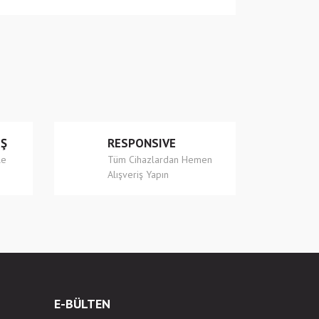
 iletebilirsiniz.
İŞ
RESPONSIVE
le
Tüm Cihazlardan Hemen
Alışveriş Yapın
E-BÜLTEN