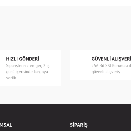
e diğer konularda yetersiz gördüğünüz noktaları öneri formunu kullanarak tarafımıza
Bu ürüne ilk yorumu siz yapın!
r.
Yorum Yaz
HIZLI GÖNDERİ
GÜVENLİ ALIŞVER
Siparişleriniz en geç 2 iş
256 Bit SSl Koruması i
günü içerisinde kargoya
güvenli alışveriş
verilir.
Gönder
MSAL
SİPARİŞ