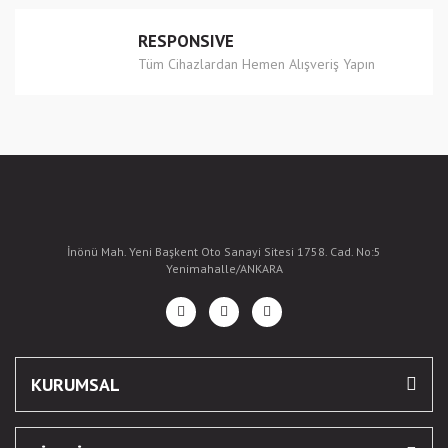
RESPONSIVE
Tüm Cihazlardan Hemen Alışveriş Yapın
İnönü Mah. Yeni Başkent Oto Sanayi Sitesi 1758. Cad. No:5
Yenimahalle/ANKARA
KURUMSAL