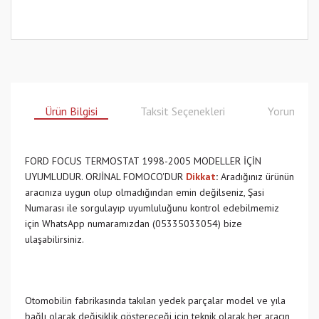
Ürün Bilgisi
Taksit Seçenekleri
Yorumlar
FORD FOCUS TERMOSTAT 1998-2005 MODELLER İÇİN
UYUMLUDUR. ORJİNAL FOMOCO'DUR
Dikkat
:
Aradığınız ürünün
aracınıza uygun olup olmadığından emin değilseniz, Şasi
Numarası ile sorgulayıp uyumluluğunu kontrol edebilmemiz
için WhatsApp numaramızdan (05335033054) bize
ulaşabilirsiniz.
Otomobilin fabrikasında takılan yedek parçalar model ve yıla
bağlı olarak değişiklik göstereceği için teknik olarak her aracın