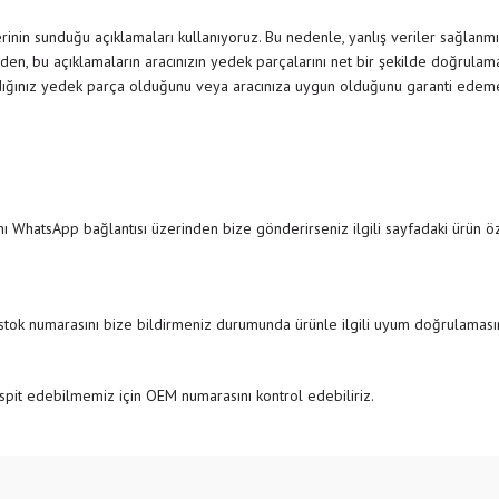
inin sunduğu açıklamaları kullanıyoruz. Bu nedenle, yanlış veriler sağlanmı
den, bu açıklamaların aracınızın yedek parçalarını net bir şekilde doğrulamak
dığınız yedek parça olduğunu veya aracınıza uygun olduğunu garanti edemedi
ı WhatsApp bağlantısı üzerinden bize gönderirseniz ilgili sayfadaki ürün özel
 stok numarasını bize bildirmeniz durumunda ürünle ilgili uyum doğrulamasını
pit edebilmemiz için OEM numarasını kontrol edebiliriz.
e diğer konularda yetersiz gördüğünüz noktaları öneri formunu kullanarak tarafımıza
Bu ürüne ilk yorumu siz yapın!