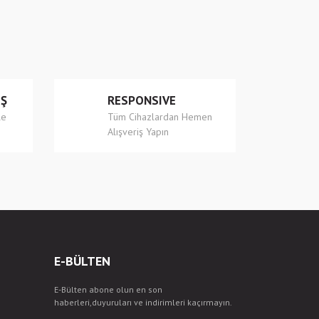
İŞ
RESPONSIVE
le
Tüm Cihazlardan Hemen
Alışveriş Yapın
E-BÜLTEN
E-Bülten abone olun en son
haberleri,duyuruları ve indirimleri kaçırmayın.