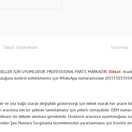
Taksit Seçenekleri
Yorumlar
ELLER İÇİN UYUMLUDUR. PROFESSIONAL PARTS MARKADIR.
Dikkat
:
Aradı
mluluğunu kontrol edebilmemiz için WhatsApp numaramızdan (05335033054) b
 ve yıla bağlı olarak değişiklik göstereceği için teknik olarak her aracın b
 aracınıza net bir şekilde tanımlamanız için yeterli olmayabilir. OEM numar
rıntıların da dikkate alınması gerekebilir. Ürünlerin aracınıza uyumluluğunu siz
nden Şasi Numara Sorgulama hizmetimizden yararlanmanız için bizimle il