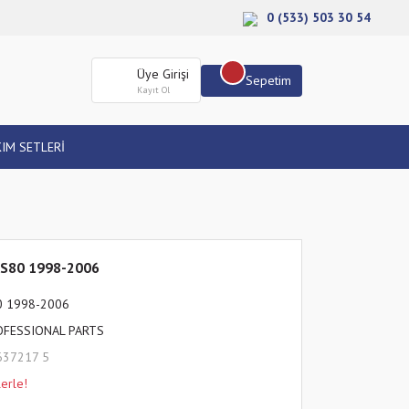
0 (533) 503 30 54
Üye Girişi
Sepetim
Kayıt Ol
IM SETLERİ
 S80 1998-2006
0 1998-2006
OFESSIONAL PARTS
637217 5
erle!