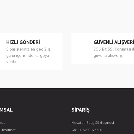
r.
Yorum Yaz
HIZLI GÖNDERİ
GÜVENLİ ALIŞVER
Siparişleriniz en geç 2 iş
256 Bit SSl Koruması i
günü içerisinde kargoya
güvenli alışveriş
verilir.
Gönder
MSAL
SİPARİŞ
zda
Mesafeli Satış Sözleşmesi
e Teslimat
Gizlilik ve Güvenlik