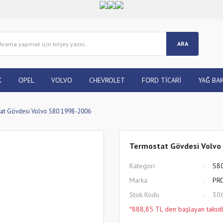
ARA
K
OPEL
VOLVO
CHEVROLET
FORD TİCARİ
YAĞ BAK
at Gövdesi Volvo S80 1998-2006
Termostat Gövdesi Volvo
Kategori
S8
Marka
PR
Stok Kodu
30
*888,85 TL den başlayan taksitl