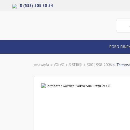
0 (533) 503 30 54
FORD BİNE
Anasayfa
VOLVO
S SERİSİ
S80 1998-2006
Termost