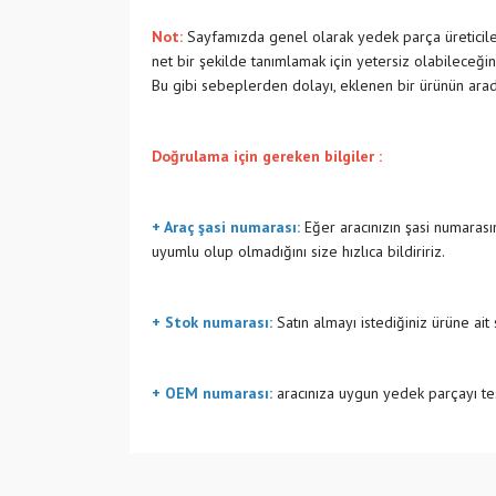
Not:
Sayfamızda genel olarak yedek parça üreticiler
net bir şekilde tanımlamak için yetersiz olabileceğin
Bu gibi sebeplerden dolayı, eklenen bir ürünün ara
Doğrulama için gereken bilgiler :
+ Araç şasi numarası:
Eğer aracınızın şasi numarasın
uyumlu olup olmadığını size hızlıca bildiririz.
+ Stok numarası:
Satın almayı istediğiniz ürüne ait
+ OEM numarası:
aracınıza uygun yedek parçayı tes
Bu ürünün fiyat bilgisi, resim, ürün açıklamalarında v
Görüş ve önerileriniz için teşekkür ederiz.