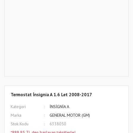
Termostat İnsignia A 1.6 Let 2008-2017
Kategori
İNSİGNİA A
Marka
GENERAL MOTOR (GM)
Stok Kodu
6338050
*888,85 TL den başlayan taksitlerle!