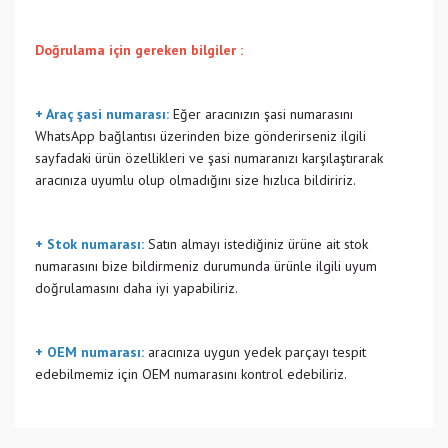
Doğrulama için gereken bilgiler :
+ Araç şasi numarası:
Eğer aracınızın şasi numarasını
WhatsApp bağlantısı üzerinden bize gönderirseniz ilgili
sayfadaki ürün özellikleri ve şasi numaranızı karşılaştırarak
aracınıza uyumlu olup olmadığını size hızlıca bildiririz.
+ Stok numarası:
Satın almayı istediğiniz ürüne ait stok
numarasını bize bildirmeniz durumunda ürünle ilgili uyum
doğrulamasını daha iyi yapabiliriz.
+ OEM numarası:
aracınıza uygun yedek parçayı tespit
edebilmemiz için OEM numarasını kontrol edebiliriz.
Bu ürünün fiyat bilgisi, resim, ürün açıklamalarında ve diğer
konularda yetersiz gördüğünüz noktaları öneri formunu
Bu ürüne ilk yorumu siz yapın!