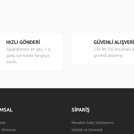
r.
Yorum Yaz
HIZLI GÖNDERİ
GÜVENLİ ALIŞVER
Siparişleriniz en geç 2 iş
256 Bit SSl Koruması i
günü içerisinde kargoya
güvenli alışveriş
verilir.
Gönder
MSAL
SİPARİŞ
zda
Mesafeli Satış Sözleşmesi
e Teslimat
Gizlilik ve Güvenlik