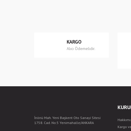
Ürün resmi kalitesiz, bozuk veya görüntülenemiyo
Ürün açıklamasında eksik bilgiler bulunuyor.
Ürün bilgilerinde hatalar bulunuyor.
Ürün fiyatı diğer sitelerden daha pahalı.
KARGO
Bu ürüne benzer farklı alternatifler olmalı.
Alıcı Ödemelidir.
KURU
İnönü Mah. Yeni Başkent Oto Sanayi Sitesi
Hakkımı
1758. Cad. No:5 Yenimahalle/ANKARA
Kargo v