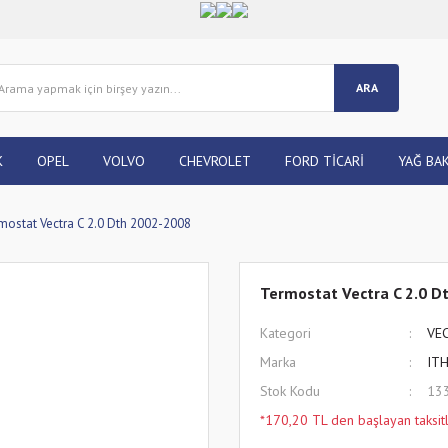
ARA
K
OPEL
VOLVO
CHEVROLET
FORD TİCARİ
YAĞ BAK
mostat Vectra C 2.0 Dth 2002-2008
Termostat Vectra C 2.0 D
Kategori
VE
Marka
IT
Stok Kodu
13
*170,20 TL den başlayan taksitl