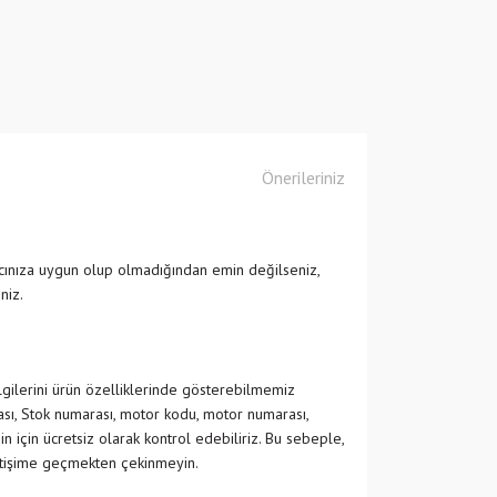
Önerileriniz
cınıza uygun olup olmadığından emin değilseniz,
niz.
ilgilerini ürün özelliklerinde gösterebilmemiz
ası, Stok numarası, motor kodu, motor numarası,
in için ücretsiz olarak kontrol edebiliriz. Bu sebeple,
etişime geçmekten çekinmeyin.