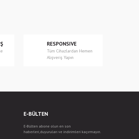
İŞ
RESPONSIVE
le
Tüm Cihazlardan Hemen
Alışveriş Yapın
E-BÜLTEN
E-Bülten abone olun en son
haberleri,duyuruları ve indirimleri kaçırmayın.