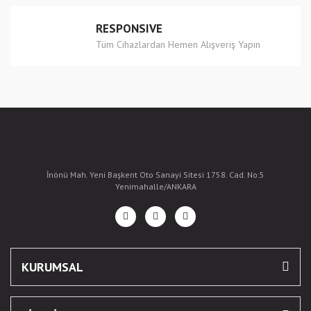
RESPONSIVE
Tüm Cihazlardan Hemen Alışveriş Yapın
İnönü Mah. Yeni Başkent Oto Sanayi Sitesi 1758. Cad. No:5
Yenimahalle/ANKARA
KURUMSAL