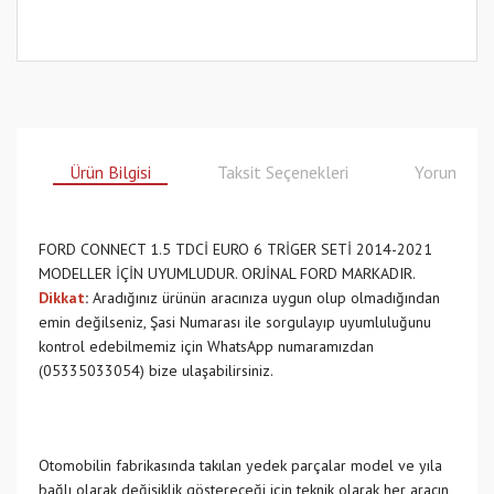
Ürün Bilgisi
Taksit Seçenekleri
Yorumlar
FORD CONNECT 1.5 TDCİ EURO 6 TRİGER SETİ 2014-2021
MODELLER İÇİN UYUMLUDUR. ORJİNAL FORD MARKADIR.
Dikkat
:
Aradığınız ürünün aracınıza uygun olup olmadığından
emin değilseniz, Şasi Numarası ile sorgulayıp uyumluluğunu
kontrol edebilmemiz için WhatsApp numaramızdan
(05335033054) bize ulaşabilirsiniz.
Otomobilin fabrikasında takılan yedek parçalar model ve yıla
bağlı olarak değişiklik göstereceği için teknik olarak her aracın