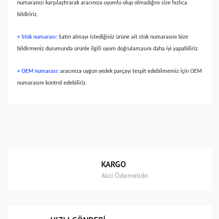
numaranızı karşılaştırarak aracınıza uyumlu olup olmadığını size hızlıca
bildiririz.
+ Stok numarası:
Satın almayı istediğiniz ürüne ait stok numarasını bize
bildirmeniz durumunda ürünle ilgili uyum doğrulamasını daha iyi yapabiliriz.
+ OEM numarası:
aracınıza uygun yedek parçayı tespit edebilmemiz için OEM
numarasını kontrol edebiliriz.
Bu ürünün fiyat bilgisi, resim, ürün açıklamalarında ve diğer
konularda yetersiz gördüğünüz noktaları öneri formunu
Bu ürüne ilk yorumu siz yapın!
kullanarak tarafımıza iletebilirsiniz.
Görüş ve önerileriniz için teşekkür ederiz.
Yorum Yaz
Ürün resmi kalitesiz, bozuk veya görüntülenemiyor.
KARGO
Ürün açıklamasında eksik bilgiler bulunuyor.
Alıcı Ödemelidir.
Ürün bilgilerinde hatalar bulunuyor.
Ürün fiyatı diğer sitelerden daha pahalı.
Bu ürüne benzer farklı alternatifler olmalı.