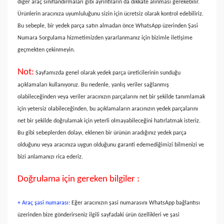
diğer araç sınıflandırmaları gibi ayrıntıların da dikkate alınması gerekebilir.
Ürünlerin aracınıza uyumluluğunu sizin için ücretsiz olarak kontrol edebiliriz.
Bu sebeple, bir yedek parça satın almadan önce WhatsApp üzerinden Şasi
Numara Sorgulama hizmetimizden yararlanmanız için bizimle iletişime
geçmekten çekinmeyin.
Not:
Sayfamızda genel olarak yedek parça üreticilerinin sunduğu
açıklamaları kullanıyoruz. Bu nedenle, yanlış veriler sağlanmış
olabileceğinden veya veriler aracınızın parçalarını net bir şekilde tanımlamak
için yetersiz olabileceğinden, bu açıklamaların aracınızın yedek parçalarını
net bir şekilde doğrulamak için yeterli olmayabileceğini hatırlatmak isteriz.
Bu gibi sebeplerden dolayı, eklenen bir ürünün aradığınız yedek parça
olduğunu veya aracınıza uygun olduğunu garanti edemediğimizi bilmenizi ve
bizi anlamanızı rica ederiz.
Doğrulama için gereken bilgiler :
+ Araç şasi numarası:
Eğer aracınızın şasi numarasını WhatsApp bağlantısı
üzerinden bize gönderirseniz ilgili sayfadaki ürün özellikleri ve şasi