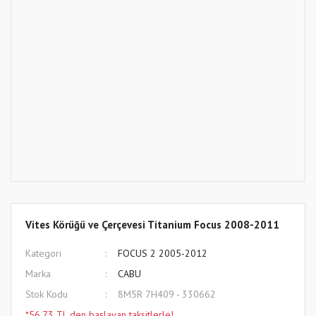
Vites Körüğü ve Çerçevesi Titanium Focus 2008-2011
Kategori
FOCUS 2 2005-2012
Marka
CABU
Stok Kodu
8M5R 7H409 - 330662
*56,73 TL den başlayan taksitlerle!