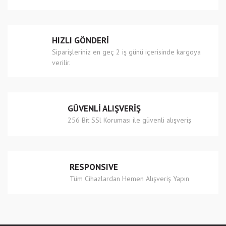
Ürün bilgilerinde hatalar bulunuyor.
Ürün fiyatı diğer sitelerden daha pahalı.
Bu ürüne benzer farklı alternatifler olmalı.
HIZLI GÖNDERİ
Siparişleriniz en geç 2 iş günü içerisinde kargoya
verilir.
Gönder
GÜVENLİ ALIŞVERİŞ
256 Bit SSl Koruması ile güvenli alışveriş
RESPONSIVE
Tüm Cihazlardan Hemen Alışveriş Yapın