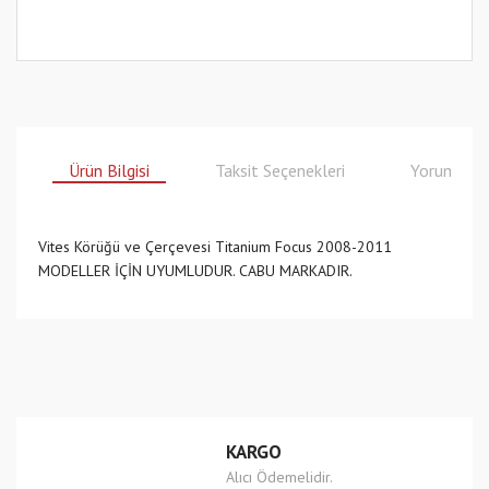
Ürün Bilgisi
Taksit Seçenekleri
Yorumlar
Vites Körüğü ve Çerçevesi Titanium Focus 2008-2011
MODELLER İÇİN UYUMLUDUR. CABU MARKADIR.
Bu ürünün fiyat bilgisi, resim, ürün açıklamalarında ve diğer
konularda yetersiz gördüğünüz noktaları öneri formunu
Bu ürüne ilk yorumu siz yapın!
kullanarak tarafımıza iletebilirsiniz.
Görüş ve önerileriniz için teşekkür ederiz.
Yorum Yaz
Ürün resmi kalitesiz, bozuk veya görüntülenemiyor.
KARGO
Ürün açıklamasında eksik bilgiler bulunuyor.
Alıcı Ödemelidir.