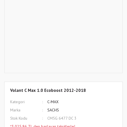
Volant C Max 1.0 Ecoboost 2012-2018
Kategori
C-MAX
Marka
SACHS
Stok Kodu
CM5G 6477 DC 3
*3.025,86 TL den başlayan taksitlerle!