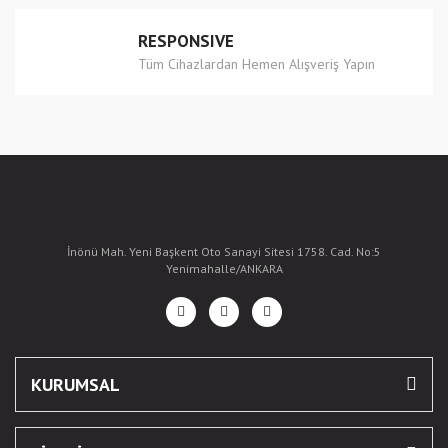
RESPONSIVE
Tüm Cihazlardan Hemen Alışveriş Yapın
İnönü Mah. Yeni Başkent Oto Sanayi Sitesi 1758. Cad. No:5
Yenimahalle/ANKARA
KURUMSAL