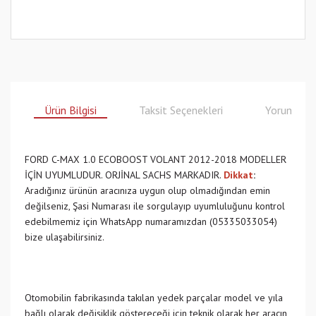
Ürün Bilgisi
Taksit Seçenekleri
Yorumlar
FORD C-MAX 1.0 ECOBOOST VOLANT 2012-2018 MODELLER
İÇİN UYUMLUDUR. ORJİNAL SACHS MARKADIR.
Dikkat
:
Aradığınız ürünün aracınıza uygun olup olmadığından emin
değilseniz, Şasi Numarası ile sorgulayıp uyumluluğunu kontrol
edebilmemiz için WhatsApp numaramızdan (05335033054)
bize ulaşabilirsiniz.
Otomobilin fabrikasında takılan yedek parçalar model ve yıla
bağlı olarak değişiklik göstereceği için teknik olarak her aracın