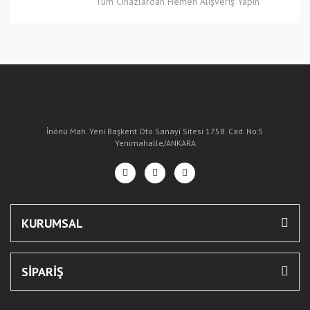
Tüm Cihazlardan Hemen Alışveriş Yapın
İnönü Mah. Yeni Başkent Oto Sanayi Sitesi 1758. Cad. No:5
Yenimahalle/ANKARA
KURUMSAL
SİPARİŞ