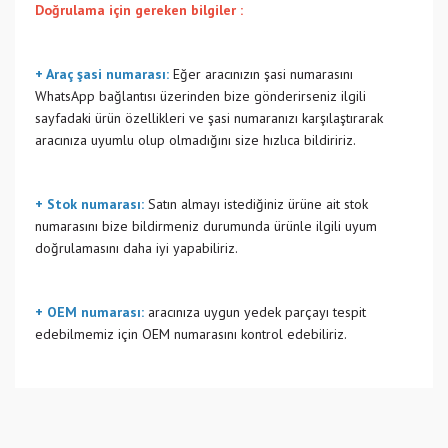
Doğrulama için gereken bilgiler :
+ Araç şasi numarası:
Eğer aracınızın şasi numarasını
WhatsApp bağlantısı üzerinden bize gönderirseniz ilgili
sayfadaki ürün özellikleri ve şasi numaranızı karşılaştırarak
aracınıza uyumlu olup olmadığını size hızlıca bildiririz.
+ Stok numarası:
Satın almayı istediğiniz ürüne ait stok
numarasını bize bildirmeniz durumunda ürünle ilgili uyum
doğrulamasını daha iyi yapabiliriz.
+ OEM numarası:
aracınıza uygun yedek parçayı tespit
edebilmemiz için OEM numarasını kontrol edebiliriz.
Bu ürünün fiyat bilgisi, resim, ürün açıklamalarında ve diğer
konularda yetersiz gördüğünüz noktaları öneri formunu
Bu ürüne ilk yorumu siz yapın!
kullanarak tarafımıza iletebilirsiniz.
Görüş ve önerileriniz için teşekkür ederiz.