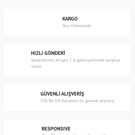
Yorum Yaz
Ürün resmi kalitesiz, bozuk veya görüntülenemiyor.
KARGO
Ürün açıklamasında eksik bilgiler bulunuyor.
Alıcı Ödemelidir.
Ürün bilgilerinde hatalar bulunuyor.
Ürün fiyatı diğer sitelerden daha pahalı.
Bu ürüne benzer farklı alternatifler olmalı.
HIZLI GÖNDERİ
Siparişleriniz en geç 2 iş günü içerisinde kargoya
verilir.
Gönder
GÜVENLİ ALIŞVERİŞ
256 Bit SSl Koruması ile güvenli alışveriş
RESPONSIVE