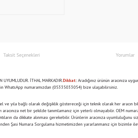
Taksit Seçenekleri
Yorumlar
İN UYUMLUDUR. İTHAL MARKADIR.
Dikkat
:
Aradığınız ürünün aracınıza uygu
çin WhatsApp numaramızdan (05335033054) bize ulaşabilirsiniz.
 ve yıla bağlı olarak değişiklik göstereceği için teknik olarak her aracın b
 aracınıza net bir şekilde tanımlamanız için yeterli olmayabilir. OEM numar
rıntıların da dikkate alınması gerekebilir. Ürünlerin aracınıza uyumluluğunu siz
nden Şasi Numara Sorgulama hizmetimizden yararlanmanız için bizimle il