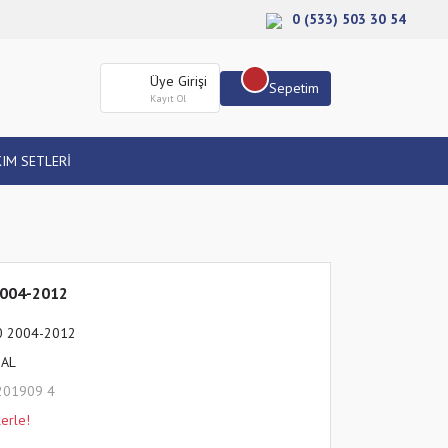
0 (533) 503 30 54
Üye Girişi
Sepetim
Kayıt Ol
IM SETLERİ
2004-2012
0 2004-2012
HAL
201909 4
erle!