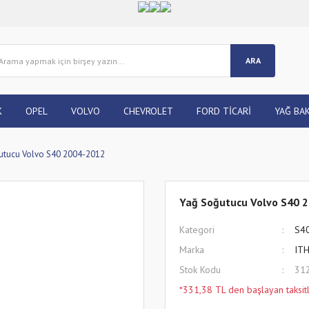
ARA
K
OPEL
VOLVO
CHEVROLET
FORD TİCARİ
YAĞ BAK
utucu Volvo S40 2004-2012
Yağ Soğutucu Volvo S40 
Kategori
S4
Marka
IT
Stok Kodu
31
*331,38 TL den başlayan taksitl