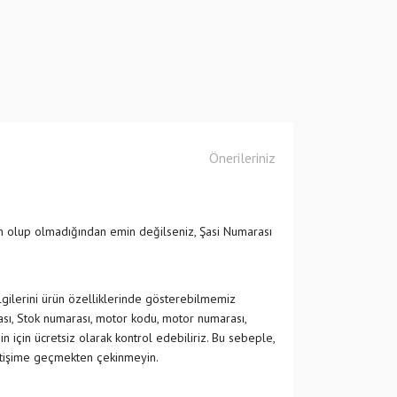
Önerileriniz
n olup olmadığından emin değilseniz, Şasi Numarası
ilgilerini ürün özelliklerinde gösterebilmemiz
ası, Stok numarası, motor kodu, motor numarası,
in için ücretsiz olarak kontrol edebiliriz. Bu sebeple,
etişime geçmekten çekinmeyin.