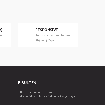
İŞ
RESPONSIVE
le
Tüm Cihazlardan Hemen
Alışveriş Yapın
E-BÜLTEN
E-Bülten abone olun en son
haberleri,duyuruları ve indirimleri kaçırmayın.