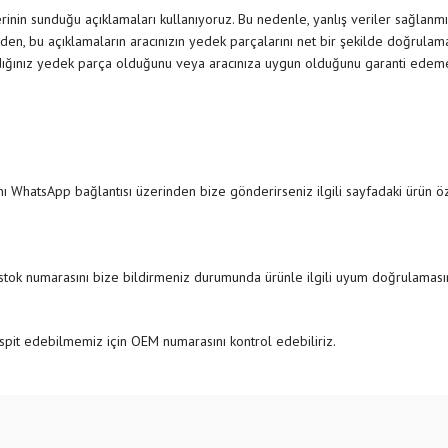
inin sunduğu açıklamaları kullanıyoruz. Bu nedenle, yanlış veriler sağlanmı
den, bu açıklamaların aracınızın yedek parçalarını net bir şekilde doğrulamak
dığınız yedek parça olduğunu veya aracınıza uygun olduğunu garanti edemedi
ı WhatsApp bağlantısı üzerinden bize gönderirseniz ilgili sayfadaki ürün özel
 stok numarasını bize bildirmeniz durumunda ürünle ilgili uyum doğrulamasını
pit edebilmemiz için OEM numarasını kontrol edebiliriz.
e diğer konularda yetersiz gördüğünüz noktaları öneri formunu kullanarak tarafımıza
Bu ürüne ilk yorumu siz yapın!