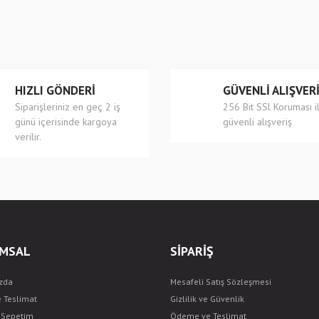
r.
Yorum Yaz
HIZLI GÖNDERİ
GÜVENLİ ALIŞVER
Siparişleriniz en geç 2 iş
256 Bit SSl Koruması i
günü içerisinde kargoya
güvenli alışveriş
verilir.
Gönder
MSAL
SİPARİŞ
zda
Mesafeli Satış Sözleşmesi
e Teslimat
Gizlilik ve Güvenlik
ş Sepetim
Ödeme ve Teslimat