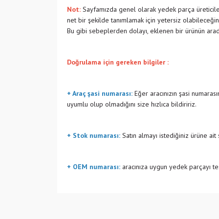
Not:
Sayfamızda genel olarak yedek parça üreticiler
net bir şekilde tanımlamak için yetersiz olabileceğin
Bu gibi sebeplerden dolayı, eklenen bir ürünün ara
Doğrulama için gereken bilgiler :
+ Araç şasi numarası:
Eğer aracınızın şasi numarasın
uyumlu olup olmadığını size hızlıca bildiririz.
+ Stok numarası:
Satın almayı istediğiniz ürüne ait
+ OEM numarası:
aracınıza uygun yedek parçayı tes
Bu ürünün fiyat bilgisi, resim, ürün açıklamalarında v
Görüş ve önerileriniz için teşekkür ederiz.