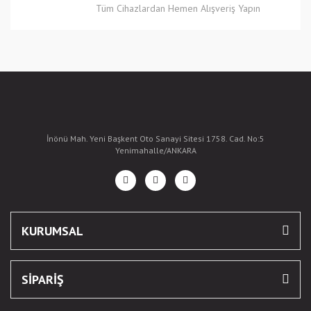
Tüm Cihazlardan Hemen Alışveriş Yapın
İnönü Mah. Yeni Başkent Oto Sanayi Sitesi 1758. Cad. No:5
Yenimahalle/ANKARA
KURUMSAL
SİPARİŞ