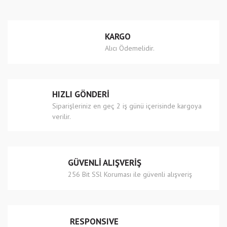
Yorum Yaz
Ürün resmi kalitesiz, bozuk veya görüntülenemiyor.
KARGO
Ürün açıklamasında eksik bilgiler bulunuyor.
Alıcı Ödemelidir.
Ürün bilgilerinde hatalar bulunuyor.
Ürün fiyatı diğer sitelerden daha pahalı.
Bu ürüne benzer farklı alternatifler olmalı.
HIZLI GÖNDERİ
Siparişleriniz en geç 2 iş günü içerisinde kargoya
verilir.
Gönder
GÜVENLİ ALIŞVERİŞ
256 Bit SSl Koruması ile güvenli alışveriş
RESPONSIVE