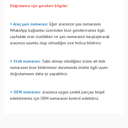
Doğrulama için gereken bilgiler :
+ Araç şasi numarası:
Eğer aracınızın şasi numarasını
WhatsApp bağlantısı üzerinden bize gönderirseniz ilgili
sayfadaki ürün özellikleri ve şasi numaranızı karşılaştırarak
aracınıza uyumlu olup olmadığını size hızlıca bildiririz.
+ Stok numarası:
Satın almayı istediğiniz ürüne ait stok
numarasını bize bildirmeniz durumunda ürünle ilgili uyum
doğrulamasını daha iyi yapabiliriz.
+ OEM numarası:
aracınıza uygun yedek parçayı tespit
edebilmemiz için OEM numarasını kontrol edebiliriz.
Bu ürünün fiyat bilgisi, resim, ürün açıklamalarında ve diğer
konularda yetersiz gördüğünüz noktaları öneri formunu
Bu ürüne ilk yorumu siz yapın!
kullanarak tarafımıza iletebilirsiniz.
Görüş ve önerileriniz için teşekkür ederiz.