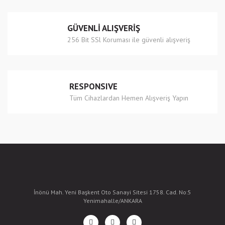
Gönder
GÜVENLİ ALIŞVERİŞ
256 Bit SSl Koruması ile güvenli alışveriş
RESPONSIVE
Tüm Cihazlardan Hemen Alışveriş Yapın
İnönü Mah. Yeni Başkent Oto Sanayi Sitesi 1758. Cad. No:5
Yenimahalle/ANKARA