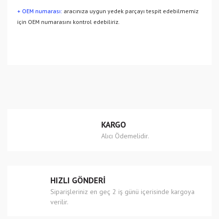
+ OEM numarası:
aracınıza uygun yedek parçayı tespit edebilmemiz
için OEM numarasını kontrol edebiliriz.
Bu ürünün fiyat bilgisi, resim, ürün açıklamalarında ve diğer
konularda yetersiz gördüğünüz noktaları öneri formunu
Bu ürüne ilk yorumu siz yapın!
kullanarak tarafımıza iletebilirsiniz.
Görüş ve önerileriniz için teşekkür ederiz.
Yorum Yaz
Ürün resmi kalitesiz, bozuk veya görüntülenemiyor.
KARGO
Ürün açıklamasında eksik bilgiler bulunuyor.
Alıcı Ödemelidir.
Ürün bilgilerinde hatalar bulunuyor.
Ürün fiyatı diğer sitelerden daha pahalı.
Bu ürüne benzer farklı alternatifler olmalı.
HIZLI GÖNDERİ
Siparişleriniz en geç 2 iş günü içerisinde kargoya
verilir.