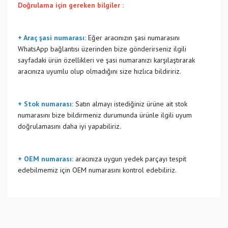
Doğrulama için gereken bilgiler :
+ Araç şasi numarası:
Eğer aracınızın şasi numarasını
WhatsApp bağlantısı üzerinden bize gönderirseniz ilgili
sayfadaki ürün özellikleri ve şasi numaranızı karşılaştırarak
aracınıza uyumlu olup olmadığını size hızlıca bildiririz.
+ Stok numarası:
Satın almayı istediğiniz ürüne ait stok
numarasını bize bildirmeniz durumunda ürünle ilgili uyum
doğrulamasını daha iyi yapabiliriz.
+ OEM numarası:
aracınıza uygun yedek parçayı tespit
edebilmemiz için OEM numarasını kontrol edebiliriz.
Bu ürünün fiyat bilgisi, resim, ürün açıklamalarında ve diğer
konularda yetersiz gördüğünüz noktaları öneri formunu
Bu ürüne ilk yorumu siz yapın!
kullanarak tarafımıza iletebilirsiniz.
Görüş ve önerileriniz için teşekkür ederiz.