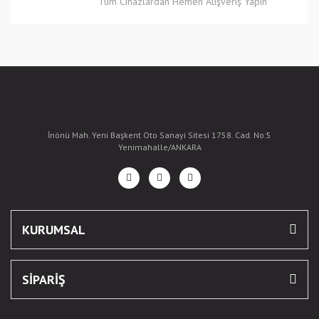
Tüm Cihazlardan Hemen Alışveriş Yapın
İnönü Mah. Yeni Başkent Oto Sanayi Sitesi 1758. Cad. No:5
Yenimahalle/ANKARA
KURUMSAL
SİPARİŞ