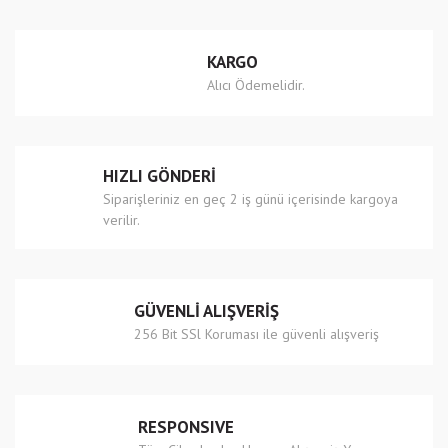
Yorum Yaz
Ürün resmi kalitesiz, bozuk veya görüntülenemiyor.
KARGO
Ürün açıklamasında eksik bilgiler bulunuyor.
Alıcı Ödemelidir.
Ürün bilgilerinde hatalar bulunuyor.
Ürün fiyatı diğer sitelerden daha pahalı.
Bu ürüne benzer farklı alternatifler olmalı.
HIZLI GÖNDERİ
Siparişleriniz en geç 2 iş günü içerisinde kargoya
verilir.
Gönder
GÜVENLİ ALIŞVERİŞ
256 Bit SSl Koruması ile güvenli alışveriş
RESPONSIVE