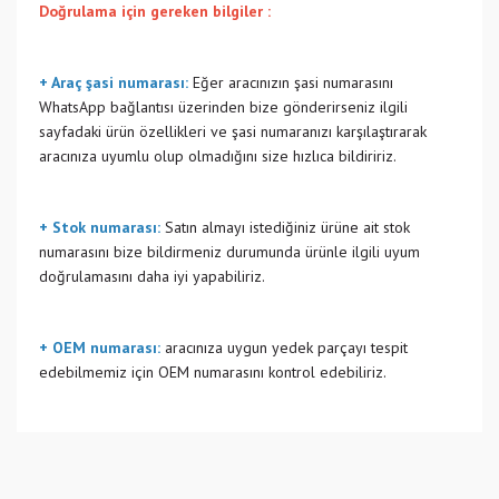
Doğrulama için gereken bilgiler :
+ Araç şasi numarası:
Eğer aracınızın şasi numarasını
WhatsApp bağlantısı üzerinden bize gönderirseniz ilgili
sayfadaki ürün özellikleri ve şasi numaranızı karşılaştırarak
aracınıza uyumlu olup olmadığını size hızlıca bildiririz.
+ Stok numarası:
Satın almayı istediğiniz ürüne ait stok
numarasını bize bildirmeniz durumunda ürünle ilgili uyum
doğrulamasını daha iyi yapabiliriz.
+ OEM numarası:
aracınıza uygun yedek parçayı tespit
edebilmemiz için OEM numarasını kontrol edebiliriz.
Bu ürünün fiyat bilgisi, resim, ürün açıklamalarında ve diğer
konularda yetersiz gördüğünüz noktaları öneri formunu
Bu ürüne ilk yorumu siz yapın!
kullanarak tarafımıza iletebilirsiniz.
Görüş ve önerileriniz için teşekkür ederiz.