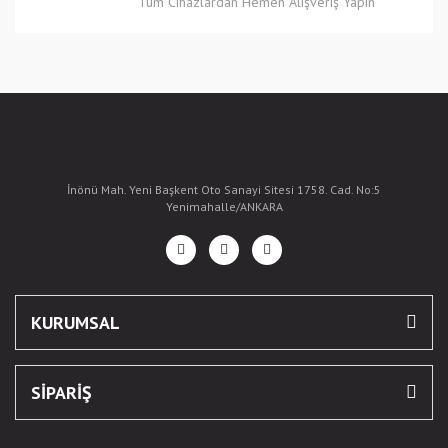
Tüm Cihazlardan Hemen Alışveriş Yapın
İnönü Mah. Yeni Başkent Oto Sanayi Sitesi 1758. Cad. No:5
Yenimahalle/ANKARA
KURUMSAL
SİPARİŞ