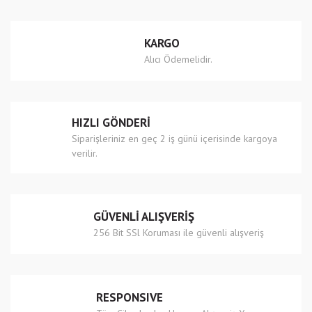
Yorum Yaz
Ürün resmi kalitesiz, bozuk veya görüntülenemiyor.
KARGO
Ürün açıklamasında eksik bilgiler bulunuyor.
Alıcı Ödemelidir.
Ürün bilgilerinde hatalar bulunuyor.
Ürün fiyatı diğer sitelerden daha pahalı.
Bu ürüne benzer farklı alternatifler olmalı.
HIZLI GÖNDERİ
Siparişleriniz en geç 2 iş günü içerisinde kargoya
verilir.
Gönder
GÜVENLİ ALIŞVERİŞ
256 Bit SSl Koruması ile güvenli alışveriş
RESPONSIVE