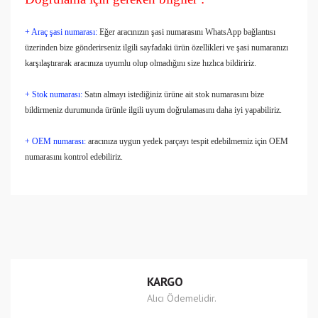
+ Araç şasi numarası:
Eğer aracınızın şasi numarasını WhatsApp bağlantısı
üzerinden bize gönderirseniz ilgili sayfadaki ürün özellikleri ve şasi numaranızı
karşılaştırarak aracınıza uyumlu olup olmadığını size hızlıca bildiririz.
+ Stok numarası:
Satın almayı istediğiniz ürüne ait stok numarasını bize
bildirmeniz durumunda ürünle ilgili uyum doğrulamasını daha iyi yapabiliriz.
+ OEM numarası:
aracınıza uygun yedek parçayı tespit edebilmemiz için OEM
numarasını kontrol edebiliriz.
Bu ürünün fiyat bilgisi, resim, ürün açıklamalarında ve diğer
konularda yetersiz gördüğünüz noktaları öneri formunu
Bu ürüne ilk yorumu siz yapın!
kullanarak tarafımıza iletebilirsiniz.
Görüş ve önerileriniz için teşekkür ederiz.
Yorum Yaz
Ürün resmi kalitesiz, bozuk veya görüntülenemiyor.
KARGO
Ürün açıklamasında eksik bilgiler bulunuyor.
Alıcı Ödemelidir.
Ürün bilgilerinde hatalar bulunuyor.