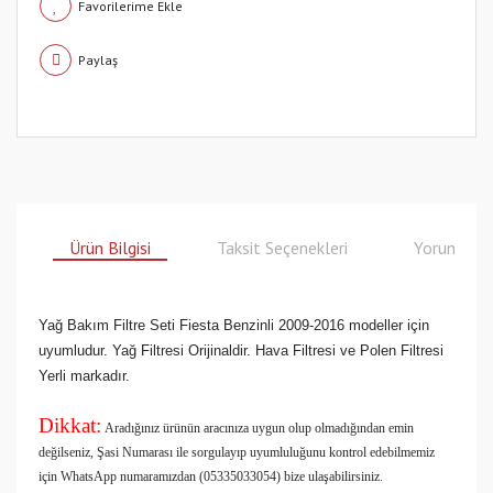
Paylaş
Ürün Bilgisi
Taksit Seçenekleri
Yorumlar
Yağ Bakım Filtre Seti Fiesta Benzinli 2009-2016 modeller için
uyumludur. Yağ Filtresi Orijinaldir. Hava Filtresi ve Polen Filtresi
Yerli markadır.
Dikkat:
Aradığınız ürünün aracınıza uygun olup olmadığından emin
değilseniz, Şasi Numarası ile sorgulayıp uyumluluğunu kontrol edebilmemiz
için WhatsApp numaramızdan (05335033054) bize ulaşabilirsiniz.