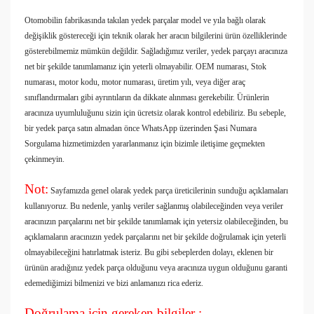
Otomobilin fabrikasında takılan yedek parçalar model ve yıla bağlı olarak
değişiklik göstereceği için teknik olarak her aracın bilgilerini ürün özelliklerinde
gösterebilmemiz mümkün değildir. Sağladığımız veriler, yedek parçayı aracınıza
net bir şekilde tanımlamanız için yeterli olmayabilir. OEM numarası, Stok
numarası, motor kodu, motor numarası, üretim yılı, veya diğer araç
sınıflandırmaları gibi ayrıntıların da dikkate alınması gerekebilir. Ürünlerin
aracınıza uyumluluğunu sizin için ücretsiz olarak kontrol edebiliriz. Bu sebeple,
bir yedek parça satın almadan önce WhatsApp üzerinden Şasi Numara
Sorgulama hizmetimizden yararlanmanız için bizimle iletişime geçmekten
çekinmeyin.
Not:
Sayfamızda genel olarak yedek parça üreticilerinin sunduğu açıklamaları
kullanıyoruz. Bu nedenle, yanlış veriler sağlanmış olabileceğinden veya veriler
aracınızın parçalarını net bir şekilde tanımlamak için yetersiz olabileceğinden, bu
açıklamaların aracınızın yedek parçalarını net bir şekilde doğrulamak için yeterli
olmayabileceğini hatırlatmak isteriz. Bu gibi sebeplerden dolayı, eklenen bir
ürünün aradığınız yedek parça olduğunu veya aracınıza uygun olduğunu garanti
edemediğimizi bilmenizi ve bizi anlamanızı rica ederiz.
Doğrulama için gereken bilgiler :