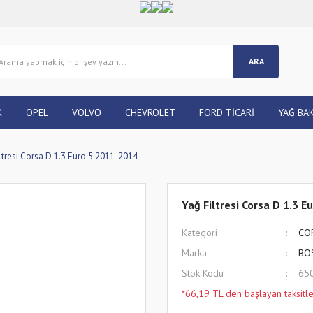
ARA
K
OPEL
VOLVO
CHEVROLET
FORD TİCARİ
YAĞ BAK
ltresi Corsa D 1.3 Euro 5 2011-2014
Yağ Filtresi Corsa D 1.3 
Kategori
CO
Marka
BO
Stok Kodu
65
*66,19 TL den başlayan taksitle