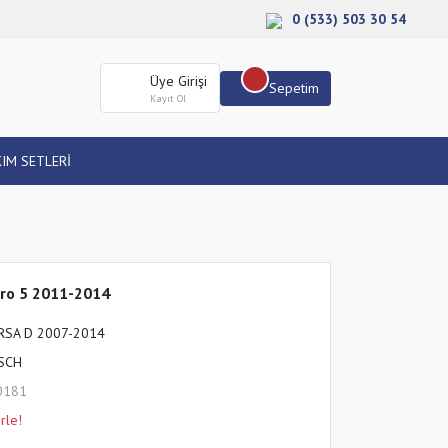
0 (533) 503 30 54
Üye Girişi
Sepetim
Kayıt Ol
IM SETLERİ
Euro 5 2011-2014
RSA D 2007-2014
SCH
0181
rle!