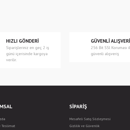
r.
Yorum Yaz
HIZLI GÖNDERİ
GÜVENLİ ALIŞVER
Siparişleriniz en geç 2 iş
256 Bit SSl Koruması i
günü içerisinde kargoya
güvenli alışveriş
verilir.
Gönder
MSAL
SİPARİŞ
zda
Mesafeli Satış Sözleşmesi
e Teslimat
Gizlilik ve Güvenlik