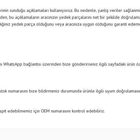
inin sunduğu açıklamaları kullanıyoruz. Bu nedenle, yanlış veriler sağlanmı
den, bu açıklamaların aracınızın yedek parçalarını net bir şekilde doğrulamak
dığınız yedek parça olduğunu veya aracınıza uygun olduğunu garanti edemedi
ı WhatsApp bağlantısı üzerinden bize gönderirseniz ilgili sayfadaki ürün özel
 stok numarasını bize bildirmeniz durumunda ürünle ilgili uyum doğrulamasını
pit edebilmemiz için OEM numarasını kontrol edebiliriz.
e diğer konularda yetersiz gördüğünüz noktaları öneri formunu kullanarak tarafımıza
Bu ürüne ilk yorumu siz yapın!