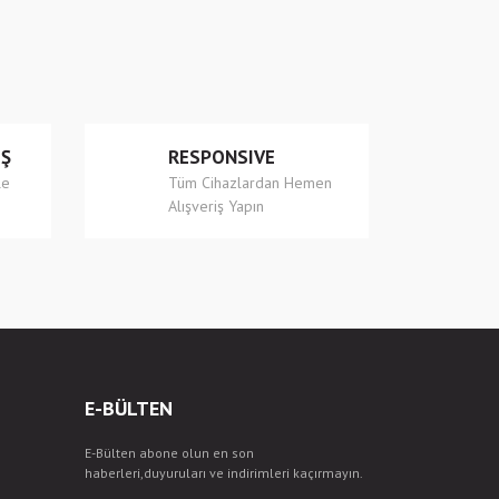
İŞ
RESPONSIVE
le
Tüm Cihazlardan Hemen
Alışveriş Yapın
E-BÜLTEN
E-Bülten abone olun en son
haberleri,duyuruları ve indirimleri kaçırmayın.