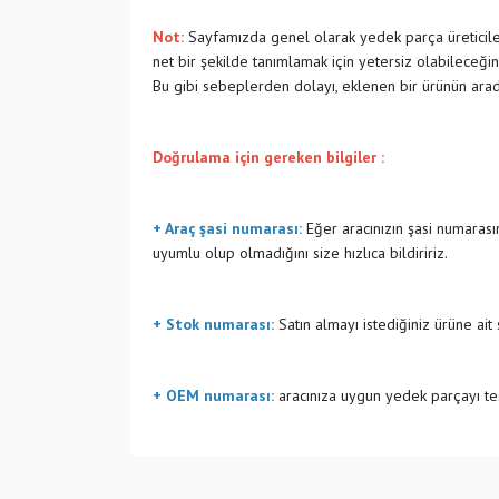
Not:
Sayfamızda genel olarak yedek parça üreticiler
net bir şekilde tanımlamak için yetersiz olabileceğin
Bu gibi sebeplerden dolayı, eklenen bir ürünün ara
Doğrulama için gereken bilgiler :
+ Araç şasi numarası:
Eğer aracınızın şasi numarasın
uyumlu olup olmadığını size hızlıca bildiririz.
+ Stok numarası:
Satın almayı istediğiniz ürüne ait
+ OEM numarası:
aracınıza uygun yedek parçayı tes
Bu ürünün fiyat bilgisi, resim, ürün açıklamalarında v
Görüş ve önerileriniz için teşekkür ederiz.