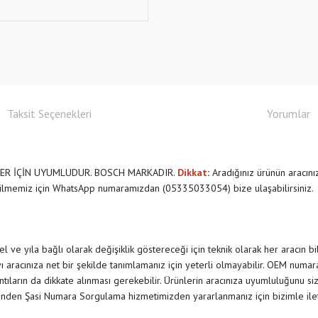
Taksit Seçenekleri
Yorumlar
ELLER İÇİN UYUMLUDUR. BOSCH MARKADIR.
Dikkat
:
Aradığınız ürünün aracın
ilmemiz için WhatsApp numaramızdan (05335033054) bize ulaşabilirsiniz.
 ve yıla bağlı olarak değişiklik göstereceği için teknik olarak her aracın b
 aracınıza net bir şekilde tanımlamanız için yeterli olmayabilir. OEM numar
rıntıların da dikkate alınması gerekebilir. Ürünlerin aracınıza uyumluluğunu siz
nden Şasi Numara Sorgulama hizmetimizden yararlanmanız için bizimle il