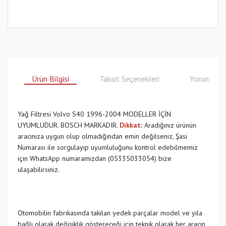
Ürün Bilgisi
Taksit Seçenekleri
Yorumlar
Yağ Filtresi Volvo S40 1996-2004 MODELLER İÇİN
UYUMLUDUR. BOSCH MARKADIR.
Dikkat
:
Aradığınız ürünün
aracınıza uygun olup olmadığından emin değilseniz, Şasi
Numarası ile sorgulayıp uyumluluğunu kontrol edebilmemiz
için WhatsApp numaramızdan (05335033054) bize
ulaşabilirsiniz.
Otomobilin fabrikasında takılan yedek parçalar model ve yıla
bağlı olarak değişiklik göstereceği için teknik olarak her aracın