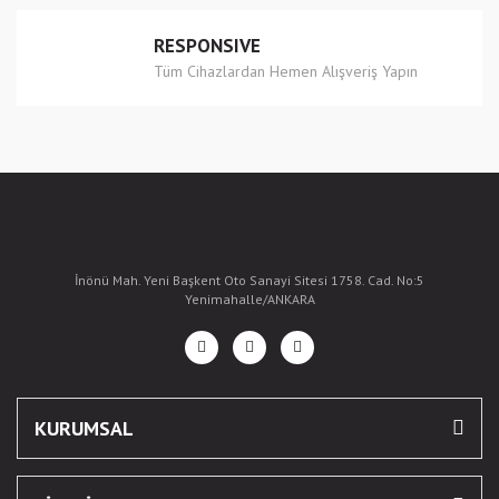
RESPONSIVE
Tüm Cihazlardan Hemen Alışveriş Yapın
İnönü Mah. Yeni Başkent Oto Sanayi Sitesi 1758. Cad. No:5
Yenimahalle/ANKARA
KURUMSAL