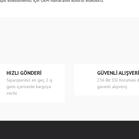
pit edebilmemiz için OEM numarasını kontrol edebiliriz.
e diğer konularda yetersiz gördüğünüz noktaları öneri formunu kullanarak tarafımıza
Bu ürüne ilk yorumu siz yapın!
r.
Yorum Yaz
HIZLI GÖNDERİ
GÜVENLİ ALIŞVER
Siparişleriniz en geç 2 iş
256 Bit SSl Koruması i
günü içerisinde kargoya
güvenli alışveriş
verilir.
Gönder