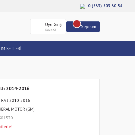
0 (533) 503 30 54
Üye Girişi
Sepetim
Kayıt Ol
IM SETLERİ
Dth 2014-2016
TRA J 2010-2016
NERAL MOTOR (GM)
501530
tlerle!