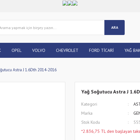
ARA
K
OPEL
VOLVO
CHEVROLET
FORD TİCARİ
YAĞ BAK
ğutucu Astra J 1.6Dth 2014-2016
Yağ Soğutucu Astra J 1.6
Kategori
AS
Marka
GE
Stok Kodu
55
*2.836,75 TL den başlayan taksi