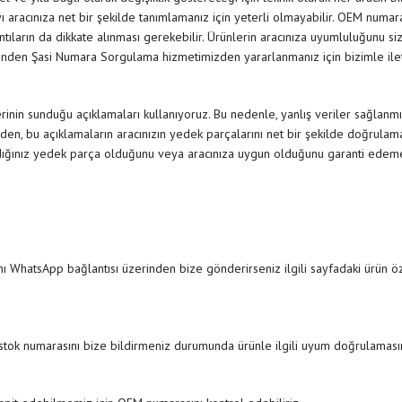
 aracınıza net bir şekilde tanımlamanız için yeterli olmayabilir. OEM numar
rıntıların da dikkate alınması gerekebilir. Ürünlerin aracınıza uyumluluğunu siz
nden Şasi Numara Sorgulama hizmetimizden yararlanmanız için bizimle il
inin sunduğu açıklamaları kullanıyoruz. Bu nedenle, yanlış veriler sağlanmı
den, bu açıklamaların aracınızın yedek parçalarını net bir şekilde doğrulamak
dığınız yedek parça olduğunu veya aracınıza uygun olduğunu garanti edemedi
ı WhatsApp bağlantısı üzerinden bize gönderirseniz ilgili sayfadaki ürün özel
 stok numarasını bize bildirmeniz durumunda ürünle ilgili uyum doğrulamasını