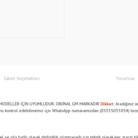
Taksit Seçenekleri
Yorumlar
 MODELLER İÇİN UYUMLUDUR. ORJİNAL GM MARKADIR
Dikkat
:
Aradığınız ü
ğunu kontrol edebilmemiz için WhatsApp numaramızdan (05335033054) bize u
 ve yıla bağlı olarak değişiklik göstereceği için teknik olarak her aracın b