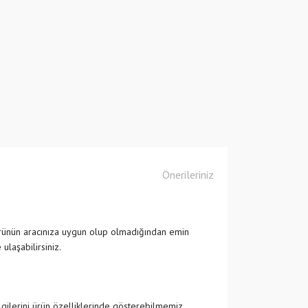
Önerileriniz
rünün aracınıza uygun olup olmadığından emin
laşabilirsiniz.
ilgilerini ürün özelliklerinde gösterebilmemiz