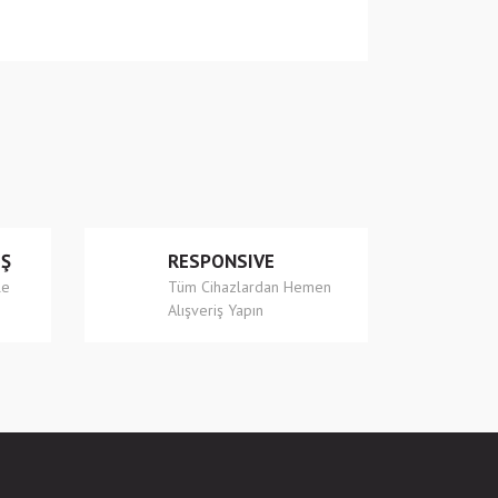
 iletebilirsiniz.
İŞ
RESPONSIVE
le
Tüm Cihazlardan Hemen
Alışveriş Yapın