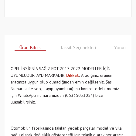
Ürün Bilgisi
Taksit Seçenekleri
Yorumlar
OPEL İNSİGNİA SAĞ Z ROT 2017-2022 MODELLER İÇİN
UYUMLUDUR. AYD MARKADIR.
Dikkat
:
Aradığınız ürünün
aracınıza uygun olup olmadığından emin değilseniz, Şasi
Numarası ile sorgulayıp uyumluluğunu kontrol edebilmemiz
için WhatsApp numaramızdan (05335033054) bize
ulaşabilirsiniz.
Otomobilin fabrikasında takılan yedek parçalar model ve yıla
bağlı olarak değişiklik göstereceği için teknik olarak her aracın