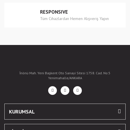
RESPONSIVE
Tüm Cihazlardan Hemen Alışveriş Yapın
İnönü Mah. Yeni Başkent Oto Sanayi Sitesi 1758. Cad. No:5
Yenimahalle/ANKARA
KURUMSAL