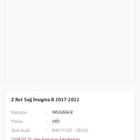
Z Rot Sağ İnsignia B 2017-2022
Kategori
İNSİGNİA B
Marka
AYD
Stok Kodu
84077103 - 18410
*104,01 TL den başlayan taksitlerle!